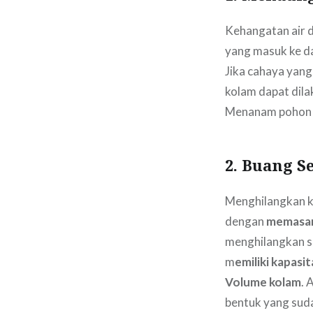
Kehangatan air d
yang masuk ke d
Jika cahaya yan
kolam dapat dil
Menanam pohon d
2. Buang 
Menghilangkan ko
dengan
memasang
menghilangkan s
m
emiliki kapasi
Volume kolam
. 
bentuk yang sud