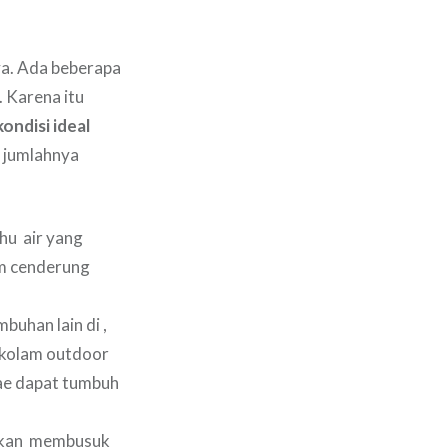
ya. Ada beberapa
 Karena itu
ondisi ideal
t jumlahnya
hu air yang
am cenderung
buhan lain di ,
 kolam outdoor
gae dapat tumbuh
 akan membusuk