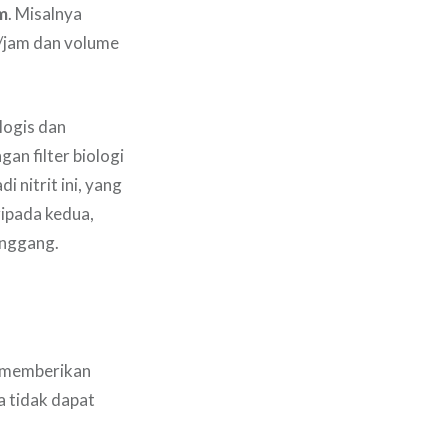
am
. Misalnya
/jam dan volume
ologis dan
an filter biologi
 nitrit ini, yang
ripada kedua,
anggang.
 memberikan
a tidak dapat