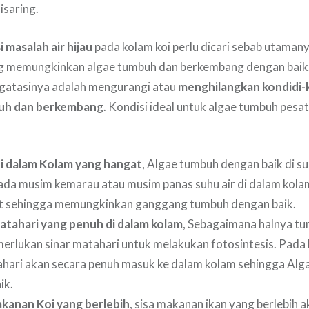
saring.
masalah air hijau
pada kolam koi perlu dicari sebab utaman
ang memungkinkan algae tumbuh dan berkembang dengan baik.
ngatasinya adalah mengurangi atau
menghilangkan kondidi-k
uh dan berkemban
g. Kondisi ideal untuk algae tumbuh pesa
di dalam Kolam yang hangat
, Algae tumbuh dengan baik di su
ada musim kemarau atau musim panas suhu air di dalam kol
t sehingga memungkinkan ganggang tumbuh dengan baik.
Matahari yang penuh di dalam kolam
, Sebagaimana halnya tum
erlukan sinar matahari untuk melakukan fotosintesis. Pada
ahari akan secara penuh masuk ke dalam kolam sehingga Al
ik.
akanan Koi yang berlebih
, sisa makanan ikan yang berlebih