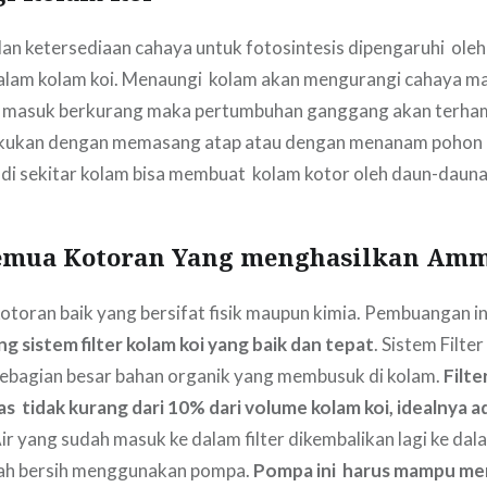
an ketersediaan cahaya untuk fotosintesis dipengaruhi oleh
alam kolam koi. Menaungi kolam akan mengurangi cahaya mat
g masuk berkurang maka pertumbuhan ganggang akan terh
akukan dengan memasang atap atau dengan menanam pohon di
i sekitar kolam bisa membuat kolam kotor oleh daun-daunan
Semua Kotoran Yang menghasilkan Am
toran baik yang bersifat fisik maupun kimia. Pembuangan in
 sistem filter kolam koi yang baik dan tepat
. Sistem Filter 
ebagian besar bahan organik yang membusuk di kolam.
Filte
tas tidak kurang dari 10% dari volume kolam koi, idealnya 
Air yang sudah masuk ke dalam filter dikembalikan lagi ke da
ah bersih menggunakan pompa.
Pompa ini harus mampu me