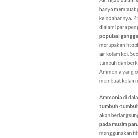
Air hijau dalam 
hanya membuat p
keindahannya. Pr
dialami para pen
populasi gangga
merupakan fitopl
air kolam koi. S
tumbuh dan berk
Ammonia yang cu
membuat kolam m
Ammonia
di dal
tumbuh-tumbuha
akan berlangsu
pada musim pan
menggunakan filt