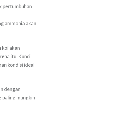
uk pertumbuhan
ng ammonia akan
m koi akan
rena itu Kunci
an kondisi ideal
ann dengan
g paling mungkin