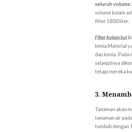
seluruh volume 
volume kolam ad
filter 1800 liter.
Filter kolam koi
b
kimia.Material ya
dan kimia. Pada r
selanjutnya dikon
tetapi mereka k
3. Menamb
Tanaman akan m
tanaman air pada
tumbuh dengan b