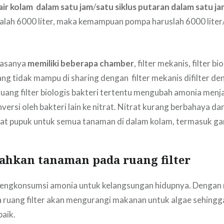
air kolam dalam satu jam
/
satu siklus putaran dalam satu j
alah 6000 liter, maka kemampuan pompa haruslah 6000 liter
iasanya
memiliki beberapa chamber
, filter mekanis, filter bi
ng tidak mampu di sharing dengan filter mekanis difilter deng
uang filter biologis bakteri tertentu mengubah amonia menjadi
versi oleh bakteri lain ke nitrat. Nitrat kurang berbahaya da
uat pupuk untuk semua tanaman di dalam kolam, termasuk g
ahkan tanaman pada ruang filter
engkonsumsi amonia untuk kelangsungan hidupnya. Dengan
 ruang filter akan mengurangi makanan untuk algae sehingg
aik.