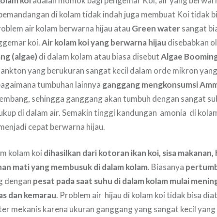
kolam koi
adalah momok bagi pengemar Koi, air yang berwarna
emandangan di kolam tidak indah juga membuat Koi tidak bi
oblem air kolam berwarna hijau atau
Green water
sangat bia
ggemar koi.
Air kolam koi yang berwarna hijau
disebabkan ol
ng (algae)
di dalam kolam atau biasa disebut
Algae Boomin
ankton yang berukuran sangat kecil dalam orde mikron yang
ebagaimana tumbuhan lainnya
ganggang mengkonsumsi Am
embang, sehingga ganggang akan tumbuh dengan sangat subu
kup di dalam air. Semakin tinggi kandungan amonia di kola
enjadi cepat berwarna hijau.
am kolam koi
dihasilkan dari kotoran ikan koi, sisa makanan
n mati yang membusuk di dalam kolam
. Biasanya
pertum
ng dengan
pesat pada saat suhu di dalam kolam mulai meni
as dan kemarau
. Problem air hijau di kolam koi tidak bisa di
er mekanis karena ukuran ganggang yang sangat kecil yang 