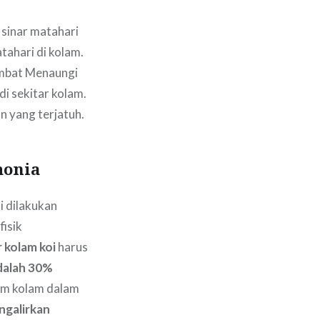
 sinar matahari
ahari di kolam.
ambat Menaungi
 sekitar kolam.
 yang terjatuh.
monia
i dilakukan
fisik
r kolam koi
harus
adalah 30%
lam kolam dalam
ngalirkan