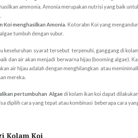
asilkan ammonia. Amonia merupakan nutrisi yang baik unt
.
an Koi menghasilkan Amonia
. Kotorabn Koi yang mengandu
lgae tumbuh dengan subur.
au keseluruhan syarat tersebut terpenuhi, ganggang di kola
ik dan air akan menjadi berwarna hijau (booming algae). Ka
an air hijau adalah dengan menghilangkan atau meminimalk
an mereka.
likan pertumbuhan Algae
di kolam ikan koi dapat dilakuk
isa dipilih cara yang tepat atau kombinasi beberapa cara yan
gi Kolam Koi