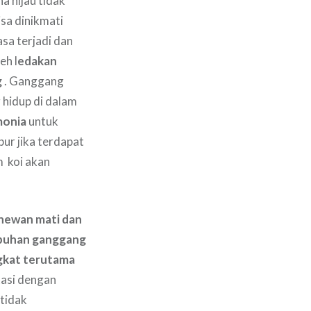
 hijau tidak
sa dinikmati
sa terjadi dan
eh l
edakan
g
. Ganggang
 hidup di dalam
monia
untuk
r jika terdapat
m koi akan
, hewan mati dan
buhan ganggang
ngkat terutama
atasi dengan
tidak