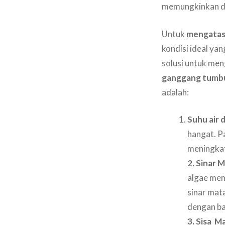
memungkinkan di
Untuk
mengatasi 
kondisi ideal y
solusi untuk me
ganggang tumb
adalah:
Suhu air 
hangat. P
meningka
2. Sinar 
algae mem
sinar mat
dengan ba
3. Sisa M