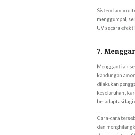
Sistem lampu ul
menggumpal, sela
UV secara efekti
7. Menggan
Mengganti air s
kandungan amonia 
dilakukan pengga
keseluruhan , kar
beradaptasi lagi 
Cara-cara terseb
dan menghilangkan