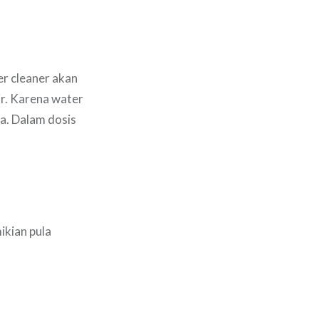
r cleaner akan
r. Karena water
a. Dalam dosis
ikian pula