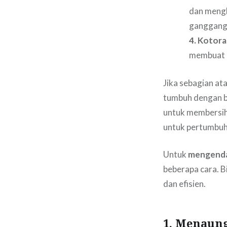
dan mengh
ganggang
4. Kotor
membuat a
Jika sebagian at
tumbuh dengan ba
untuk membersihk
untuk pertumbuh
Untuk
mengenda
beberapa cara. B
dan efisien.
1. Menaun