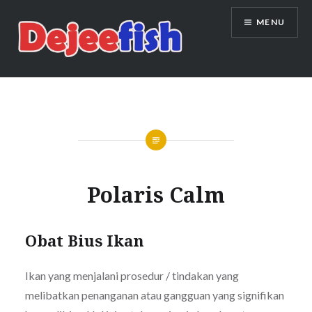
Skip
MENU
to
content
DEJEEFISH | PRODUSEN BENIH
IKAN BERKUALITAS INDONESIA
Polaris Calm
Obat Bius Ikan
Ikan yang menjalani prosedur / tindakan yang
melibatkan penanganan atau gangguan yang signifikan