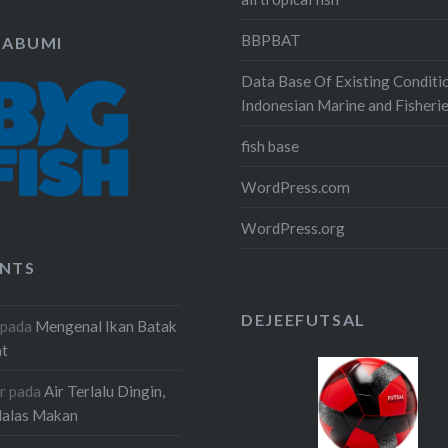
BBPBAT
KABUMI
Data Base Of Existing Conditi
Indonesian Marine and Fisheri
fish base
WordPress.com
WordPress.org
NTS
DEJEEFUTSAL
pada
Mengenal Ikan Batak
at
r
pada
Air Terlalu Dingin,
Malas Makan