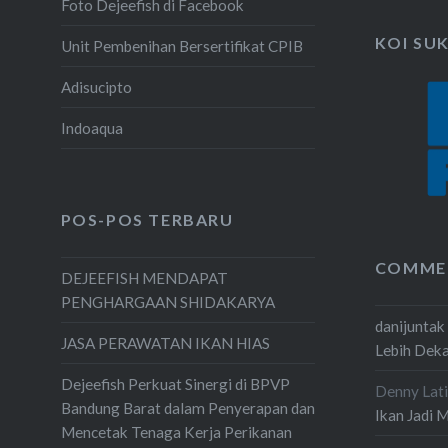
Foto Dejeefish di Facebook
KOI SU
Unit Pembenihan Bersertifikat CPIB
Adisucipto
Indoaqua
POS-POS TERBARU
COMME
DEJEEFISH MENDAPAT
PENGHARGAAN SHIDAKARYA
danijuntak
JASA PERAWATAN IKAN HIAS
Lebih Dek
Dejeefish Perkuat Sinergi di BPVP
Denny Lati
Bandung Barat dalam Penyerapan dan
Ikan Jadi 
Mencetak Tenaga Kerja Perikanan