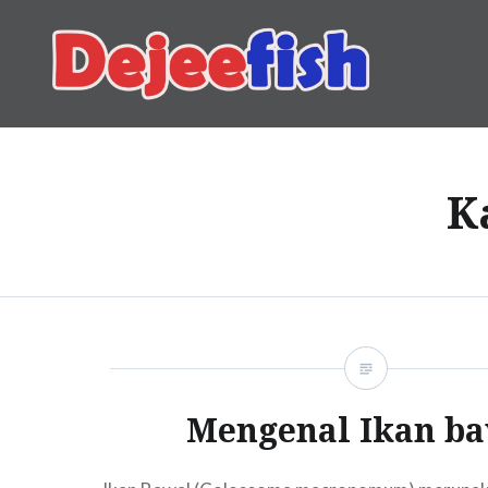
Skip
to
content
DEJEEFISH | PRODUSEN 
K
Mengenal Ikan b