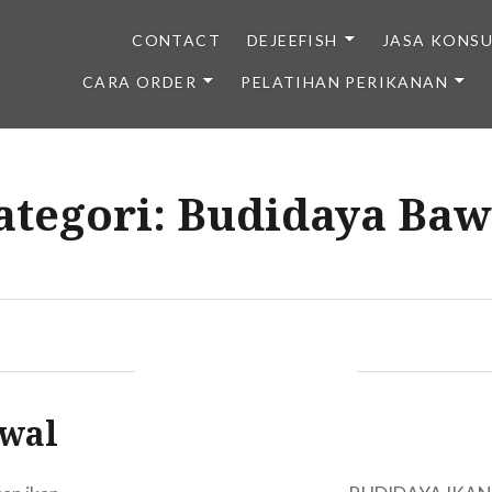
CONTACT
DEJEEFISH
JASA KONS
CARA ORDER
PELATIHAN PERIKANAN
BENIH IKAN BERKUALITAS I
ategori:
Budidaya Baw
awal