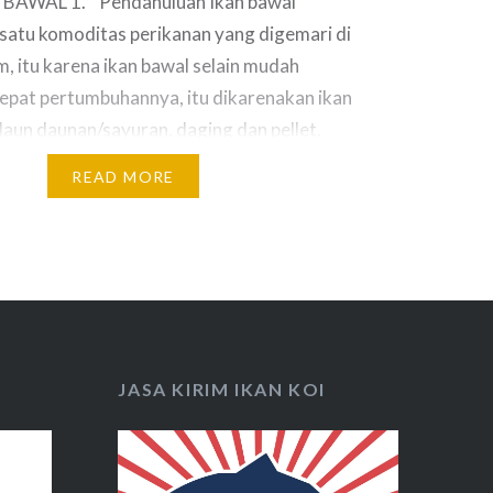
BAWAL 1. Pendahuluan Ikan bawal
satu komoditas perikanan yang digemari di
 itu karena ikan bawal selain mudah
cepat pertumbuhannya, itu dikarenakan ikan
un daunan/sayuran, daging dan pellet.
sebagian teknik budidaya yang mungkin nantinya
READ MORE
gi para pemula untuk bisa dan mau…
JASA KIRIM IKAN KOI