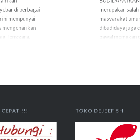
an ikan
BUDIDAYA IKAN 
nyebar di berbagai
merupakan salah 
n ini mempunyai
masyarakat umum,
s mengenai ikan
dibudidaya juga 
sia Tenggara,
bawal memakan da
m mijah : …
Dibawah ini ada 
bisa membantu ba
CEPAT !!!
TOKO DEJEEFISH