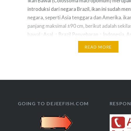
Ikan Bawal (Colossoma macropomum) merupak
introduksi dari negara Brazil, ikan ini sudah me
negara, seperti Asia tenggara dan Amerika. ika
panjang maksimal ±90 cm, berikut adalah sekila
bawal : Asal : Brazil Penyebaran : Indonesia, A
Amerika, Peru, dll Panjang maks : ±90 cm Musi
READ MORE
GOING TO DEJEEFISH.COM
RESPON 