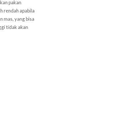
ikan pakan
h rendah apabila
n mas, yang bisa
ggi tidak akan