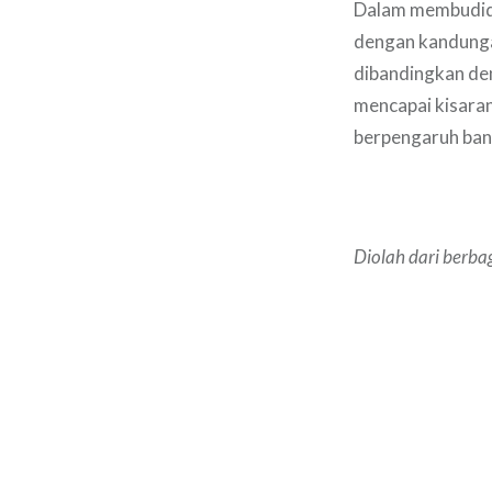
Dalam membudida
dengan kandungan
dibandingkan den
mencapai kisaran
berpengaruh ban
Diolah dari berba
Navigasi