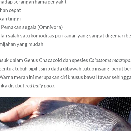
hadap serangan hama penyakit
han cepat
an tinggi
 Pemakan segala (Omnivora)
lah salah satu komoditas perikanan yang sangat digemari b
mijahan yang mudah
asuk dalam Genus Chacacoid dan spesies
Colossoma macrop
entuk tubuh pipih, sirip dada dibawah tutup insang, perut b
arna merah ini merupakan ciri khusus bawal tawar sehingga
rika disebut
red bally pacu.