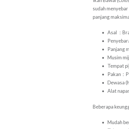
Ikan Bawal (
Colo
sudah menyebar d
panjang maksimal
Asal : Bra
Penyebara
Panjang m
Musim mij
Tempat pi
Pakan : P
Dewasa (h
Alat napa
Beberapa keunggu
Mudah ber