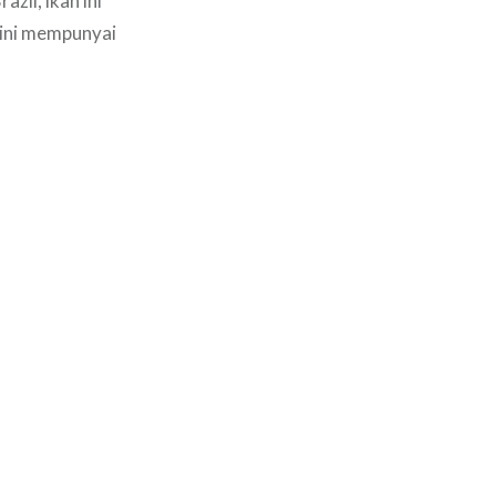
zil, ikan ini
 ini mempunyai