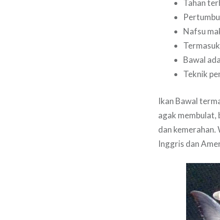
Tahan ter
Pertumbu
Nafsu mak
Termasuk
Bawal ada
Teknik pe
Ikan Bawal term
agak membulat, b
dan kemerahan. W
Inggris dan Ame