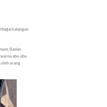
erbagai kalangan
omum.
Badan
erwarna abu-abu
 oleh orang