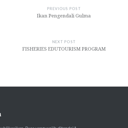
PREVIOUS POST
Ikan Pengendali Gulma
NEXT POST
FISHERIES EDUTOURISM PROGRAM
n
publikasikan.
Ruas yang wajib ditandai
*