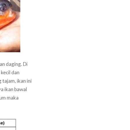
an daging. Di
kecil dan
 tajam, ikan ini
a ikan bawal
umum maka