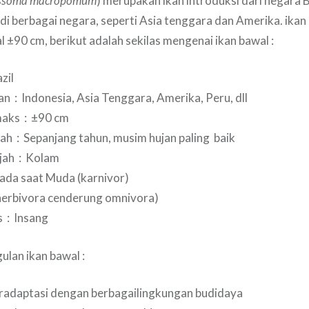
ssoma macropomum
) merupakan ikan introduksi dari negara Bra
i berbagai negara, seperti Asia tenggara dan Amerika. ikan
 ±90 cm, berikut adalah sekilas mengenai ikan bawal :
zil
n : Indonesia, Asia Tenggara, Amerika, Peru, dll
aks : ±90 cm
ah : Sepanjang tahun, musim hujan paling baik
jah : Kolam
ada saat Muda (karnivor)
erbivora cenderung omnivora)
s : Insang
lan ikan bawal :
adaptasi dengan berbagailingkungan budidaya