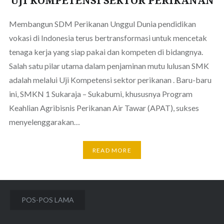
UJI KOMPETENSI SEKTOR PERIKANAN
Membangun SDM Perikanan Unggul Dunia pendidikan
vokasi di Indonesia terus bertransformasi untuk mencetak
tenaga kerja yang siap pakai dan kompeten di bidangnya.
Salah satu pilar utama dalam penjaminan mutu lulusan SMK
adalah melalui Uji Kompetensi sektor perikanan . Baru-baru
ini, SMKN 1 Sukaraja – Sukabumi, khususnya Program
Keahlian Agribisnis Perikanan Air Tawar (APAT), sukses
menyelenggarakan…
READ MORE
Navigasi
POS-POS LAMA
pos