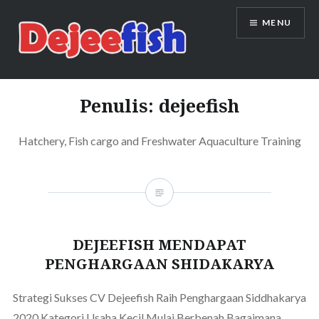
Skip
MENU
to
content
DEJEEFISH | PRODUSEN BENIH
IKAN BERKUALITAS INDONESIA
Penulis:
dejeefish
Hatchery, Fish cargo and Freshwater Aquaculture Training
DEJEEFISH MENDAPAT
PENGHARGAAN SHIDAKARYA
Strategi Sukses CV Dejeefish Raih Penghargaan Siddhakarya
2020 Kategori Usaha Kecil Mulai Berbenah Bagaimana