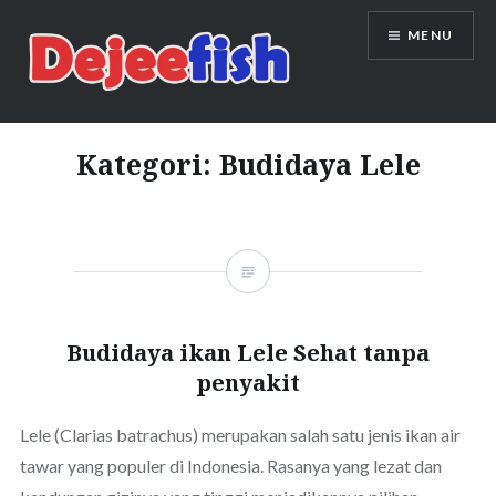
Skip
MENU
to
content
DEJEEFISH | PRODUSEN BENIH
IKAN BERKUALITAS INDONESIA
Kategori:
Budidaya Lele
Budidaya ikan Lele Sehat tanpa
penyakit
Lele (Clarias batrachus) merupakan salah satu jenis ikan air
tawar yang populer di Indonesia. Rasanya yang lezat dan