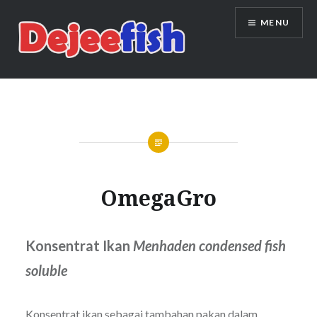
Skip
MENU
to
content
DEJEEFISH | PRODUSEN BENIH
IKAN BERKUALITAS INDONESIA
OmegaGro
Konsentrat Ikan
Menhaden condensed fish
soluble
Konsentrat ikan sebagai tambahan pakan dalam