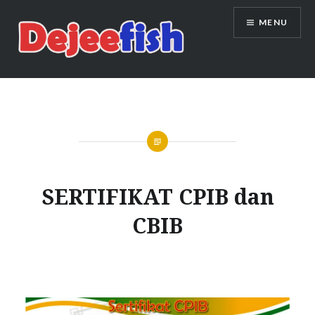
Skip
MENU
to
content
DEJEEFISH | PRODUSEN BENIH
IKAN BERKUALITAS INDONESIA
SERTIFIKAT CPIB dan
CBIB