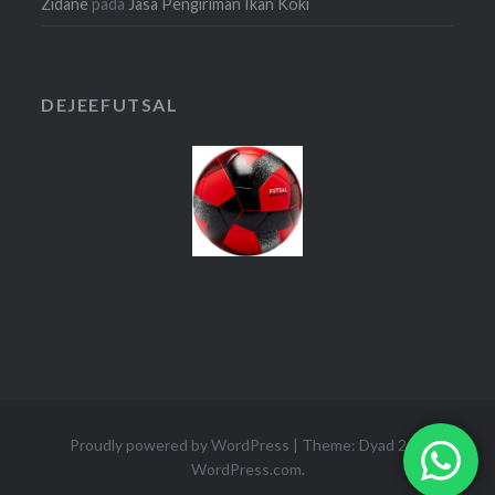
Zidane
pada
Jasa Pengiriman Ikan Koki
DEJEEFUTSAL
Proudly powered by WordPress
|
Theme: Dyad 2 by
WordPress.com
.