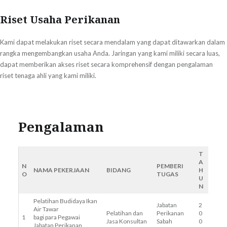
Riset Usaha Perikanan
Kami dapat melakukan riset secara mendalam yang dapat ditawarkan dalam
rangka mengembangkan usaha Anda. Jaringan yang kami miliki secara luas,
dapat memberikan akses riset secara komprehensif dengan pengalaman
riset tenaga ahli yang kami miliki.
Pengalaman
T
A
N
PEMBERI
NAMA PEKERJAAN
BIDANG
H
O
TUGAS
U
N
Pelatihan Budidaya Ikan
Jabatan
2
Air Tawar
Pelatihan dan
Perikanan
0
1
bagi para Pegawai
Jasa Konsultan
Sabah
0
Jabatan Perikanan