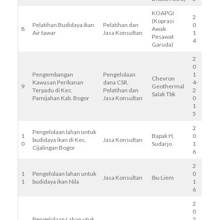
KOAPGI
2
(Koprasi
Pelatihan Budidaya ikan
Pelatihan dan
0
8
Awak
Air tawar
Jasa Konsultan
1
Pesawat
4
Garuda)
2
0
Pengembangan
Pengelolaan
1
Chevron
Kawasan Perikanan
dana CSR,
4-
9
Geothermal
Terpadu di Kec.
Pelatihan dan
2
Salak Tbk
Pamijahan Kab. Bogor
Jasa Konsultan
0
1
5
2
Pengelolaan lahan untuk
1
Bapak H.
0
budidaya ikan di Kec.
Jasa Konsultan
0
Sudarjo
1
Cijalingan Bogor
6
2
1
Pengelolaan lahan untuk
0
Jasa Konsultan
Ibu Liem
1
budidaya ikan Nila
1
6
2
0
Pengelolaan Lahan utuk
2