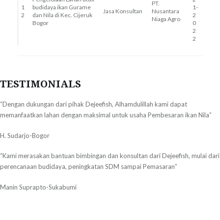
PT.
1
budidaya ikan Gurame
1-
Jasa Konsultan
Nusantara
2
dan Nila di Kec. Cijeruk
2
Niaga Agro
Bogor
0
2
2
TESTIMONIALS
“Dengan dukungan dari pihak Dejeefish, Alhamdulillah kami dapat
memanfaatkan lahan dengan maksimal untuk usaha Pembesaran ikan Nila”
H. Sudarjo-Bogor
“Kami merasakan bantuan bimbingan dan konsultan dari Dejeefish, mulai dari
perencanaan budidaya, peningkatan SDM sampai Pemasaran”
Manin Suprapto-Sukabumi