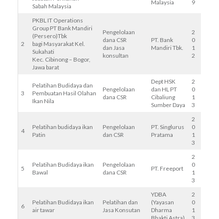
Malaysia
9
Sabah Malaysia
PKBL IT Operations
Group PT Bank Mandiri
Pengelolaan
2
(Persero)Tbk
dana CSR
PT. Bank
0
2
bagi Masyarakat Kel.
dan Jasa
Mandiri Tbk.
1
Sukahati
konsultan
2
Kec. Cibinong – Bogor,
Jawa barat
Dept HSK
2
Pelatihan Budidaya dan
Pengelolaan
dan HL PT
0
3
Pembuatan Hasil Olahan
dana CSR
Cibaliung
1
Ikan Nila
Sumber Daya
3
2
Pelatihan budidaya ikan
Pengelolaan
PT. Singlurus
0
4
Patin
dan CSR
Pratama
1
3
2
Pelatihan Budidaya ikan
Pengelolaan
0
5
PT. Freeport
Bawal
dana CSR
1
3
YDBA
2
Pelatihan Budidaya ikan
Pelatihan dan
(Yayasan
0
6
air tawar
Jasa Konsutan
Dharma
1
Bhakti Astra)
3