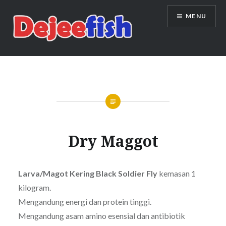
Skip
MENU
to
content
DEJEEFISH | PRODUSEN BENIH
IKAN BERKUALITAS INDONESIA
Dry Maggot
Larva/Magot Kering Black Soldier Fly
kemasan 1
kilogram.
Mengandung energi dan protein tinggi.
Mengandung asam amino esensial dan antibiotik