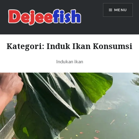
Skip
MENU
to
content
DEJEEFISH | PRODUSEN BENIH
IKAN BERKUALITAS INDONESIA
Kategori:
Induk Ikan Konsumsi
Indukan ikan