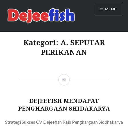
Skip
MENU
to
content
DEJEEFISH | PRODUSEN BENIH
IKAN BERKUALITAS INDONESIA
Kategori:
A. SEPUTAR
PERIKANAN
DEJEEFISH MENDAPAT
PENGHARGAAN SHIDAKARYA
Strategi Sukses CV Dejeefish Raih Penghargaan Siddhakarya