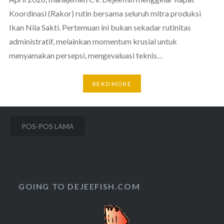
Koordinasi (Rakor) rutin bersama seluruh mitra produksi
Ikan Nila Sakti. Pertemuan ini bukan sekadar rutinitas
administratif, melainkan momentum krusial untuk
menyamakan persepsi, mengevaluasi teknis…
READ MORE
Navigasi
POS-POS LAMA
pos
GOING TO DEJEEFISH.COM