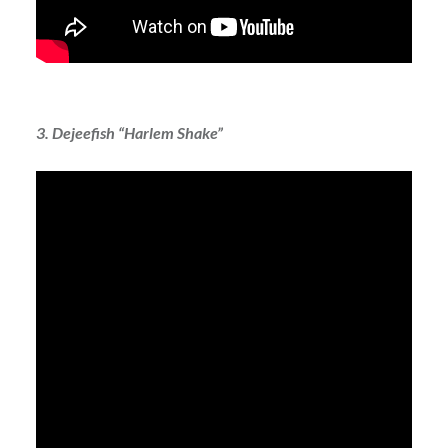
3. Dejeefish “Harlem Shake”