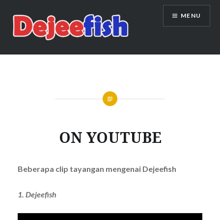
Skip
MENU
to
content
DEJEEFISH | PRODUSEN BENIH
IKAN BERKUALITAS INDONESIA
ON YOUTUBE
Beberapa clip tayangan mengenai Dejeefish
1. Dejeefish