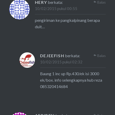
HERY
berkata:
Balas
10/02/2015 pukul 00:55
pengiriman ke pangkalpinang berapa
duit…
DEJEEFISH
berkata:
Balas
10/02/2015 pukul 02:32
Baung 1 inc up Rp.430/ek isi 3000
ek/box. info selengkapnya hub reza
085320414684