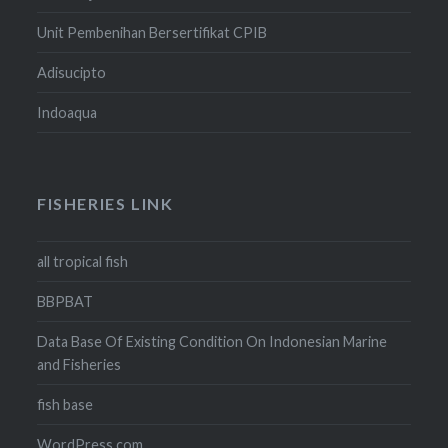
Unit Pembenihan Bersertifikat CPIB
Adisucipto
Indoaqua
FISHERIES LINK
all tropical fish
BBPBAT
Data Base Of Existing Condition On Indonesian Marine
and Fisheries
fish base
WordPress.com