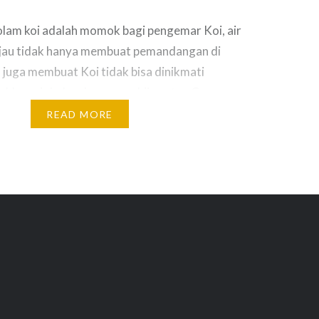
kolam koi adalah momok bagi pengemar Koi, air
ijau tidak hanya membuat pemandangan di
 juga membuat Koi tidak bisa dinikmati
oblem air kolam berwarna hijau atau Green
a terjadi dan dialami para penggemar koi. Air
READ MORE
erwarna hijau disebabkan oleh ledakan