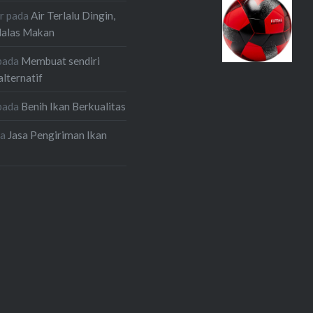
r
pada
Air Terlalu Dingin,
Malas Makan
pada
Membuat sendiri
alternatif
pada
Benih Ikan Berkualitas
da
Jasa Pengiriman Ikan