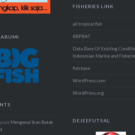
FISHERIES LINK
all tropical fish
BBPBAT
KABUMI
Data Base Of Existing Conditi
Indonesian Marine and Fisheri
fish base
WordPress.com
WordPress.org
NTS
DEJEEFUTSAL
pada
Mengenal Ikan Batak
at