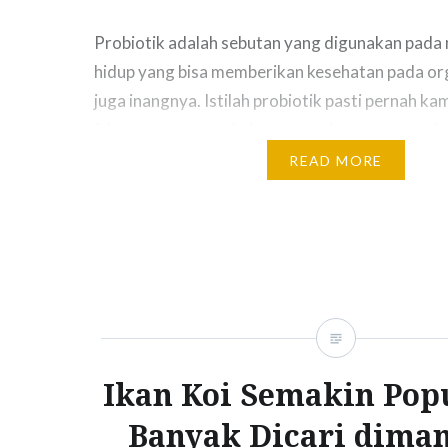
Probiotik adalah sebutan yang digunakan pad
hidup yang bisa memberikan kesehatan pada org
juga inangnya. Istilah probiotik pasti pernah k
iklan susu, yogurt, keju cottage,kecap, tempe, b
kubis, ataupun miso. Yah.. memang pada pembu
READ MORE
diatas memerlukan probiotik pada proses ferm
anda juga bisa mendapatkan probiotik dalam b
Ikan Koi Semakin Pop
Banyak Dicari dima