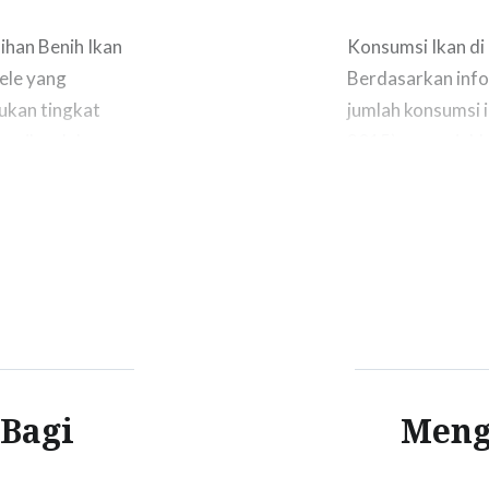
lihan Benih Ikan
Konsumsi Ikan di
lele yang
Berdasarkan info
kan tingkat
jumlah konsumsi i
a ikan lele.
2015) menunjukka
usaha budidaya
rata jumlah konsu
imana cara untuk
kg. Gerakan Mema
katakan berhasil
 Bagi
Menga