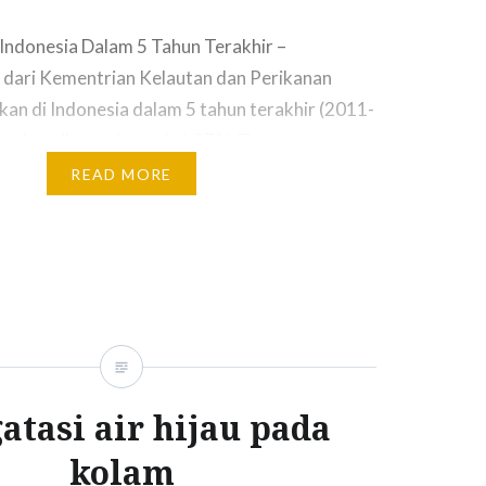
 Indonesia Dalam 5 Tahun Terakhir –
 dari Kementrian Kelautan dan Perikanan
kan di Indonesia dalam 5 tahun terakhir (2011-
n kenaikan sebanyak 6,27%. Tepatnya rata-
msi ikan di indonesia sekarang ini yaitu 36,12
READ MORE
syarakatkan Makan Ikan (Gemar Ikan) bisa di
 karena angka yang…
tasi air hijau pada
kolam