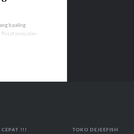
ang b paling
. Pusat penjualan
i Selatan telah
ni tenar di
ssar, maupun
ng di…
CEPAT !!!
TOKO DEJEEFISH