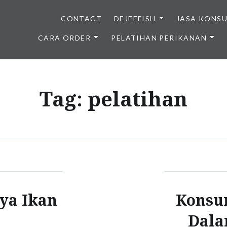
CONTACT
DEJEEFISH
JASA KONS
CARA ORDER
PELATIHAN PERIKANAN
BENIH IKAN BERKUALITAS I
Tag:
pelatihan
ya Ikan
Konsum
Dala