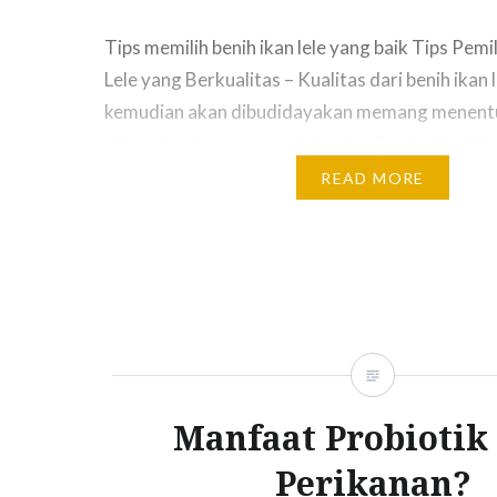
Tips memilih benih ikan lele yang baik Tips Pemi
Lele yang Berkualitas – Kualitas dari benih ikan 
kemudian akan dibudidayakan memang menentu
dalam kesuksesan atau keberhasilan dari budiday
Pasalnya jika salah dalam memilih benih, maka 
READ MORE
ikan lele dapat mengalami kegagalan. Lalu baga
memilih jenis dari…
Manfaat Probiotik
Perikanan?