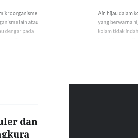
a mikroorganisme
Air hijau dalam 
anisme lain atau
yang berwarna h
amu dengar pada
kolam tidak indah
uttermilk, asinan
keindahannya. Pr
atan produk
water sangat bias
etasinya. Namun
kolam koi yang b
entuk…
populasi…
uler dan
ngkura