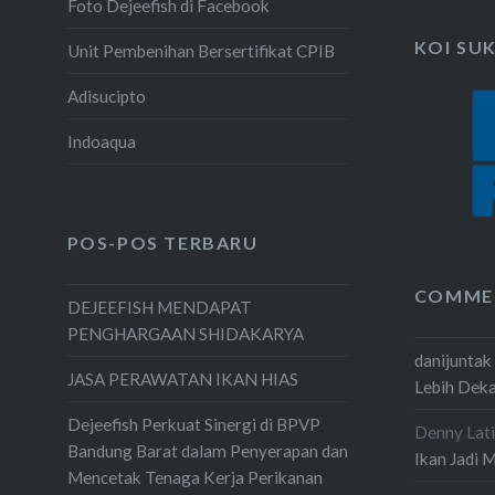
Foto Dejeefish di Facebook
KOI SU
Unit Pembenihan Bersertifikat CPIB
Adisucipto
Indoaqua
POS-POS TERBARU
COMME
DEJEEFISH MENDAPAT
PENGHARGAAN SHIDAKARYA
danijuntak
JASA PERAWATAN IKAN HIAS
Lebih Dek
Dejeefish Perkuat Sinergi di BPVP
Denny Lati
Bandung Barat dalam Penyerapan dan
Ikan Jadi 
Mencetak Tenaga Kerja Perikanan