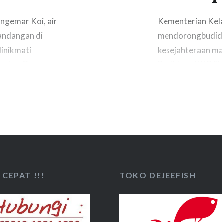
ngemar Koi, air
Kementerian Kela
andangan di
mendorongbudida
dinikmati
kesejahteraan ma
u atau Green
Budidaya KKP Sla
ggemar koi. Air
kementerian mel
 ledakan
Unit Pelaksana 
Budidaya Air Ta
ikan papuyu, har
mendongkrak…
CEPAT !!!
TOKO DEJEEFISH