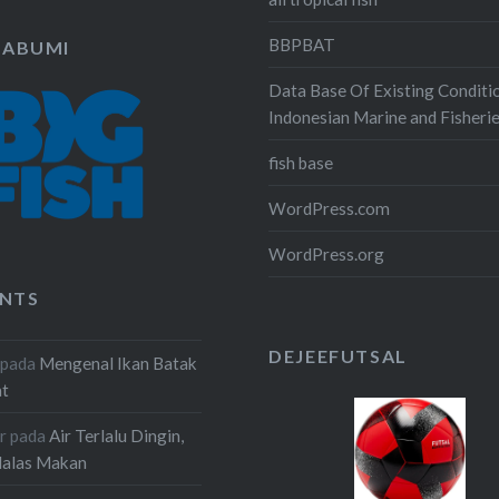
BBPBAT
KABUMI
Data Base Of Existing Conditi
Indonesian Marine and Fisheri
fish base
WordPress.com
WordPress.org
NTS
DEJEEFUTSAL
pada
Mengenal Ikan Batak
at
r
pada
Air Terlalu Dingin,
Malas Makan