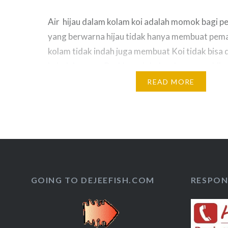
Air hijau dalam kolam koi adalah momok bagi pe
yang berwarna hijau tidak hanya membuat pem
kolam tidak indah juga membuat Koi tidak bisa 
keindahannya. Problem air kolam berwarna hija
water sangat biasa terjadi dan dialami para pen
READ MORE
kolam koi yang berwarna hijau disebabkan oleh
populasi…
GOING TO DEJEEFISH.COM
RESPON 