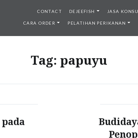
CONTACT
DEJEEFISH
JASA KONS
CARA ORDER
PELATIHAN PERIKANAN
BENIH IKAN BERKUALITAS I
Tag:
papuyu
u pada
Budidaya
Penop