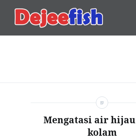
Skip
to
content
DEJEEFISH | PRODUSEN 
Mengatasi air hija
kolam