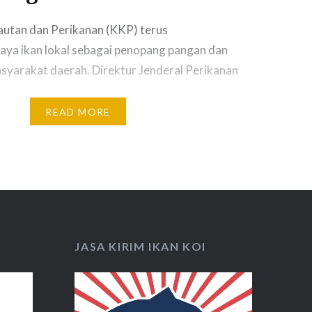
utan dan Perikanan (KKP) terus
ya ikan lokal sebagai penopang pangan dan
syarakat daerah. Direktur Jenderal Perikanan
met Soebajakto mengatakan saat ini
akukan pengembangan. Salah satunya lewat
READ MORE
Tugas (UPT) Balai Pengembangan Perikanan
war (BPBAT) Mandiangin dengan komoditas
uan, kelabau. Dia menambahkan selain untuk
JASA KIRIM IKAN KOI