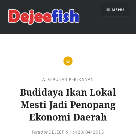
Skip
MENU
to
content
DEJEEFISH | PRODUSEN BENIH
IKAN BERKUALITAS INDONESIA
A. SEPUTAR PERIKANAN
Budidaya Ikan Lokal
Mesti Jadi Penopang
Ekonomi Daerah
Posted by
DEJEEFISH
on
23/04/2015