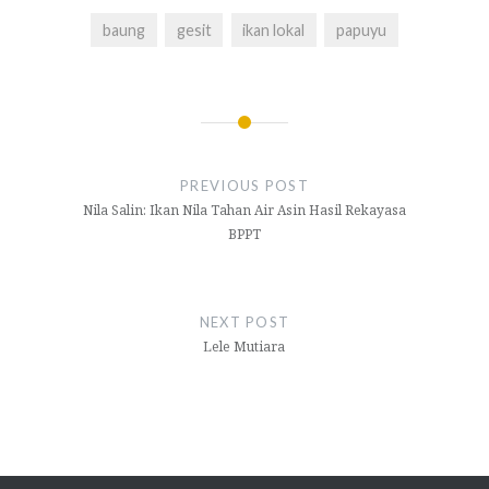
baung
gesit
ikan lokal
papuyu
Navigasi
pos
PREVIOUS POST
Nila Salin: Ikan Nila Tahan Air Asin Hasil Rekayasa
BPPT
NEXT POST
Lele Mutiara