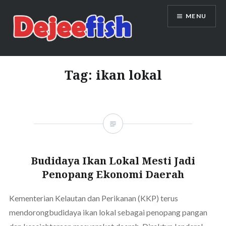
Skip
MENU
to
content
DEJEEFISH | PRODUSEN BENIH
IKAN BERKUALITAS INDONESIA
Tag:
ikan lokal
Budidaya Ikan Lokal Mesti Jadi
Penopang Ekonomi Daerah
Kementerian Kelautan dan Perikanan (KKP) terus
mendorongbudidaya ikan lokal sebagai penopang pangan