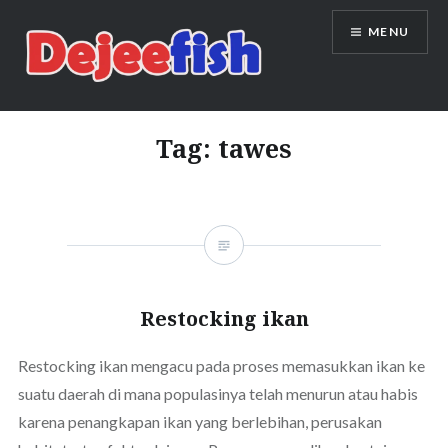
Skip
MENU
to
content
DEJEEFISH | PRODUSEN BENIH
IKAN BERKUALITAS INDONESIA
Tag:
tawes
Restocking ikan
Restocking ikan mengacu pada proses memasukkan ikan ke
suatu daerah di mana populasinya telah menurun atau habis
karena penangkapan ikan yang berlebihan, perusakan