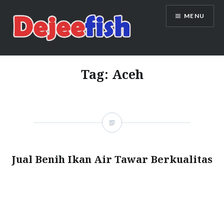
Skip
MENU
to
content
DEJEEFISH | PRODUSEN BENIH
IKAN BERKUALITAS INDONESIA
Tag:
Aceh
Jual Benih Ikan Air Tawar Berkualitas