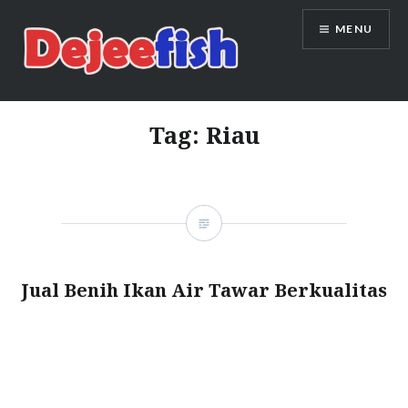
Skip
MENU
to
content
DEJEEFISH | PRODUSEN BENIH
IKAN BERKUALITAS INDONESIA
Tag:
Riau
Jual Benih Ikan Air Tawar Berkualitas