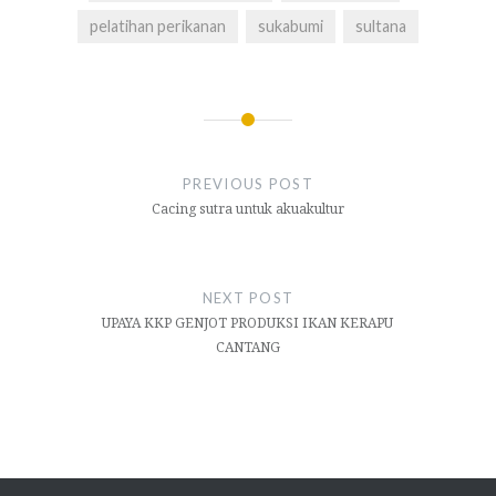
pelatihan perikanan
sukabumi
sultana
Navigasi
pos
PREVIOUS POST
Cacing sutra untuk akuakultur
NEXT POST
UPAYA KKP GENJOT PRODUKSI IKAN KERAPU
CANTANG