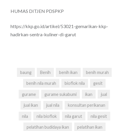
HUMAS DITJEN PDSPKP
https://kkp.go.id/artikel/53021-gemarikan-kkp-
hadirkan-sentra-kuliner-di-garut
baung
Benih
benih ikan
benih murah
benih nila murah
bioflok nila
gesit
gurame
gurame sukabumi
ikan
jual
jual ikan
jual nila
konsultan perikanan
nila
nila bioflok
nila garut
nila gesit
pelatihan budidaya ikan
pelatihan ikan