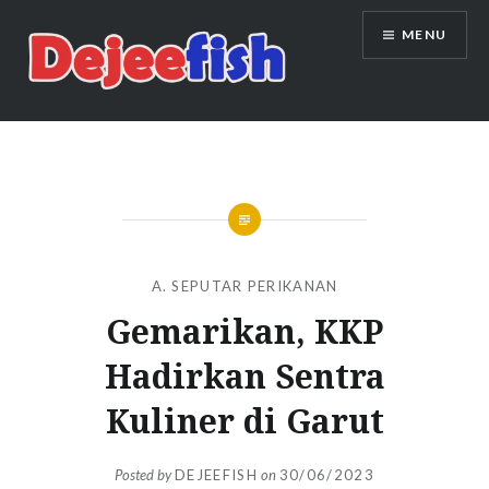
Skip
MENU
to
content
DEJEEFISH | PRODUSEN BENIH
IKAN BERKUALITAS INDONESIA
A. SEPUTAR PERIKANAN
Gemarikan, KKP
Hadirkan Sentra
Kuliner di Garut
Posted by
DEJEEFISH
on
30/06/2023