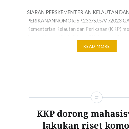
SIARAN PERSKEMENTERIAN KELAUTAN DA
PERIKANANNOMOR: SP.233/SJ.5/VI/2023 GAR
Kementerian Kelautan dan Perikanan (KKP) m
Sentra Kuliner (Senkul) Ikan di Kabupaten Garu
mengimplementasikan salah satu kegiatan Ger
READ MORE
Memasyarakatkan Makan Ikan (GEMARIKAN) y
untuk meningkatkan angka konsumsi ikan. Senkul
dibangun di Jalan Otista nomor 40, Pananjung
Tarogong Kaler, untuk memperkuat dan…
KKP dorong mahasis
lakukan riset komo