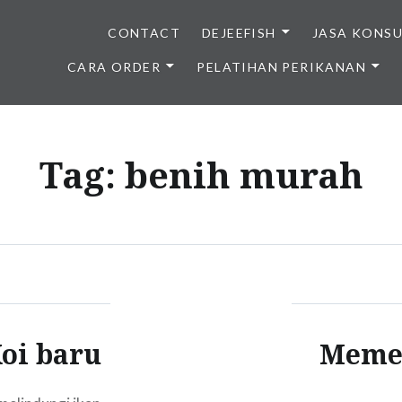
CONTACT
DEJEEFISH
JASA KONS
CARA ORDER
PELATIHAN PERIKANAN
BENIH IKAN BERKUALITAS I
Tag:
benih murah
Koi baru
Memel