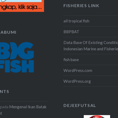
FISHERIES LINK
all tropical fish
BBPBAT
KABUMI
Data Base Of Existing Conditi
Indonesian Marine and Fisheri
fish base
WordPress.com
WordPress.org
NTS
DEJEEFUTSAL
pada
Mengenal Ikan Batak
at