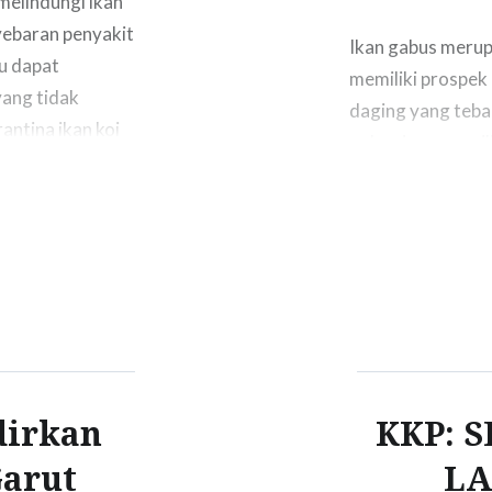
melindungi ikan
yebaran penyakit
Ikan gabus merupa
ru dapat
memiliki prospek 
yang tidak
daging yang tebal,
antina ikan koi
gabus juga memil
ukkannya ke…
baik untuk dikons
budidaya ikan ga
dirkan
KKP: S
Garut
LA