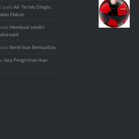
r
pada
Air Terlalu Dingin,
Malas Makan
pada
Membuat sendiri
alternatif
pada
Benih Ikan Berkualitas
da
Jasa Pengiriman Ikan