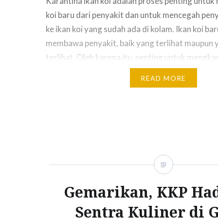
Karantina ikan koi adalah proses penting untuk 
koi baru dari penyakit dan untuk mencegah pen
ke ikan koi yang sudah ada di kolam. Ikan koi ba
membawa penyakit, baik yang terlihat maupun 
terlihat. Oleh karena itu, penting untuk mengkar
baru selama setidaknya 7 hari sebelum memas
READ MORE
Gemarikan, KKP Ha
Sentra Kuliner di 