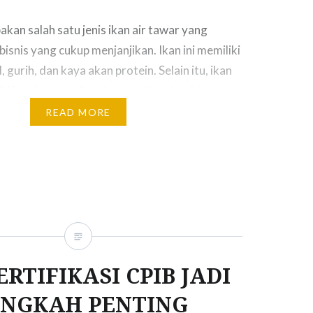
kan salah satu jenis ikan air tawar yang
bisnis yang cukup menjanjikan. Ikan ini memiliki
 gurih, dan kaya akan protein. Selain itu, ikan
iki kandungan albumin yang tinggi, sehingga
umsi oleh penderita diabetes. Salah satu cara
READ MORE
bus yang banyak dilakukan adalah dengan…
ERTIFIKASI CPIB JADI
NGKAH PENTING