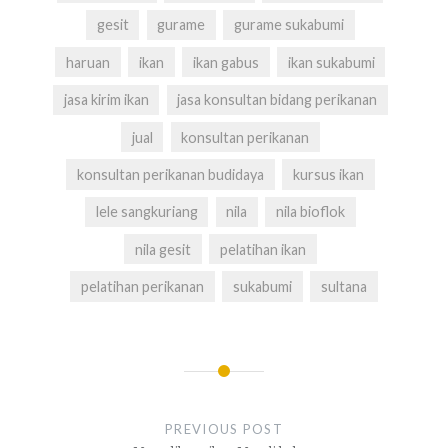
gesit
gurame
gurame sukabumi
haruan
ikan
ikan gabus
ikan sukabumi
jasa kirim ikan
jasa konsultan bidang perikanan
jual
konsultan perikanan
konsultan perikanan budidaya
kursus ikan
lele sangkuriang
nila
nila bioflok
nila gesit
pelatihan ikan
pelatihan perikanan
sukabumi
sultana
Navigasi
pos
PREVIOUS POST