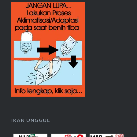
IKAN UNGGUL