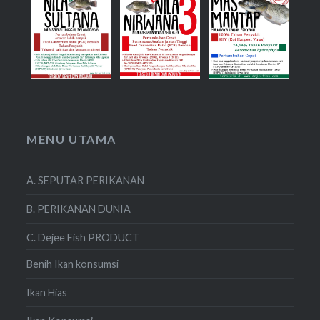
MENU UTAMA
A. SEPUTAR PERIKANAN
B. PERIKANAN DUNIA
C. Dejee Fish PRODUCT
Benih Ikan konsumsi
Ikan Hias