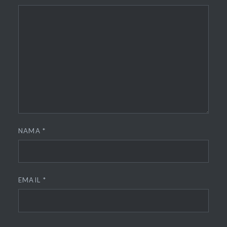
NAMA
*
EMAIL
*