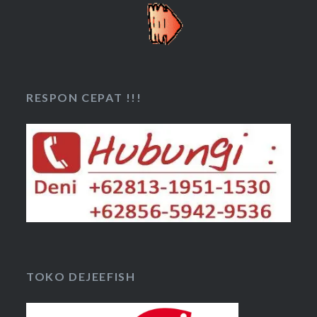
RESPON CEPAT !!!
TOKO DEJEEFISH