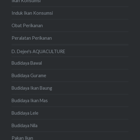
Ikan Konsumsi
Induk Ikan Konsumsi
Obat Perikanan
Peralatan Perikanan
D. Dejee's AQUACULTURE
Budidaya Bawal
Budidaya Gurame
Budidaya Ikan Baung
Budidaya Ikan Mas
Budidaya Lele
Budidaya Nila
Pakan Ikan