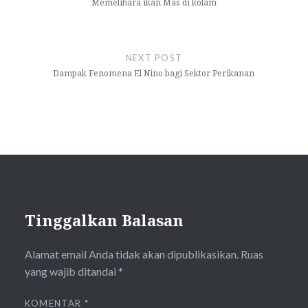
Memelihara ikan Mas di kolam
NEXT POST
Dampak Fenomena El Nino bagi Sektor Perikanan
Tinggalkan Balasan
Alamat email Anda tidak akan dipublikasikan.
Ruas
yang wajib ditandai
*
KOMENTAR
*