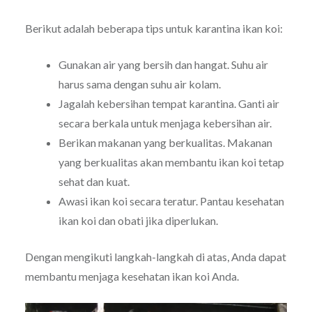
Berikut adalah beberapa tips untuk karantina ikan koi:
Gunakan air yang bersih dan hangat. Suhu air
harus sama dengan suhu air kolam.
Jagalah kebersihan tempat karantina. Ganti air
secara berkala untuk menjaga kebersihan air.
Berikan makanan yang berkualitas. Makanan
yang berkualitas akan membantu ikan koi tetap
sehat dan kuat.
Awasi ikan koi secara teratur. Pantau kesehatan
ikan koi dan obati jika diperlukan.
Dengan mengikuti langkah-langkah di atas, Anda dapat
membantu menjaga kesehatan ikan koi Anda.