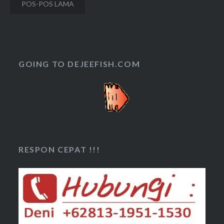
Navigasi
POS-POS LAMA
pos
GOING TO DEJEEFISH.COM
RESPON CEPAT !!!