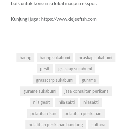
baik untuk konsumsi lokal maupun ekspor.
Kunjungi juga :
https://www.dejeefish.com
baung
baung sukabumi
braskap sukabumi
gesit
graskap sukabumi
grasscarp sukabumi
gurame
gurame sukabumi
jasa konsultan perikana
nila gesit
nila sakti
nilasakti
pelatihan ikan
pelatihan perikanan
pelatihan perikanan bandung
sultana