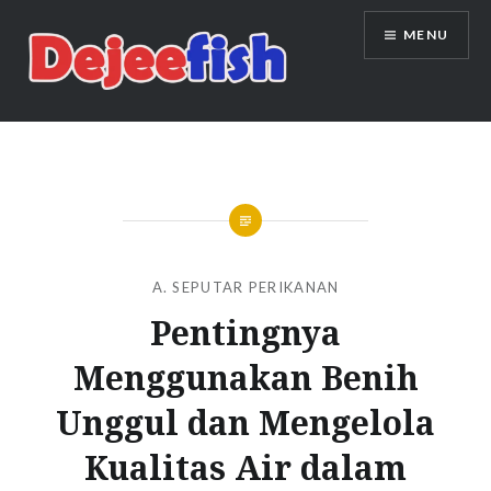
Skip
MENU
to
content
DEJEEFISH | PRODUSEN BENIH
IKAN BERKUALITAS INDONESIA
A. SEPUTAR PERIKANAN
Pentingnya
Menggunakan Benih
Unggul dan Mengelola
Kualitas Air dalam