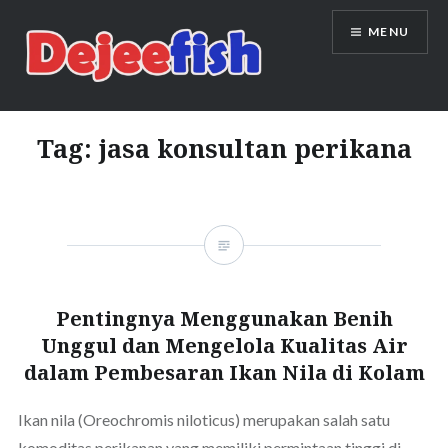
Skip
MENU
to
content
DEJEEFISH | PRODUSEN BENIH
IKAN BERKUALITAS INDONESIA
Tag:
jasa konsultan perikana
Pentingnya Menggunakan Benih
Unggul dan Mengelola Kualitas Air
dalam Pembesaran Ikan Nila di Kolam
Ikan nila (Oreochromis niloticus) merupakan salah satu
komoditas perikanan yang memiliki permintaan tinggi di