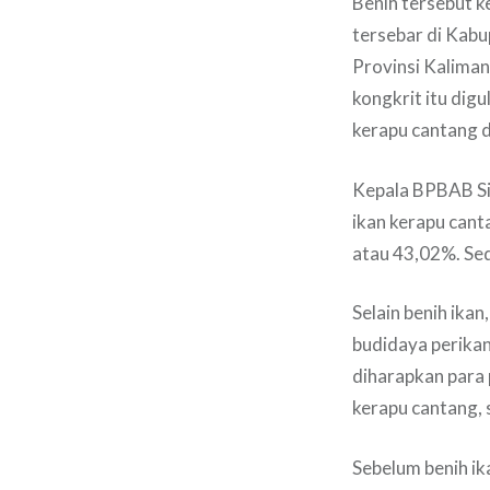
Benih tersebut 
tersebar di Kab
Provinsi Kalima
kongkrit itu dig
kerapu cantang
Kepala BPBAB Si
ikan kerapu cant
atau 43,02%. Sed
Selain benih ika
budidaya perikan
diharapkan para
kerapu cantang, 
Sebelum benih ika