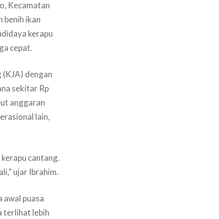
po, Kecamatan
 benih ikan
udidaya kerapu
ga cepat.
g (KJA) dengan
na sekitar Rp
but anggaran
rasional lain,
 kerapu cantang.
i,” ujar Ibrahim.
a awal puasa
terlihat lebih