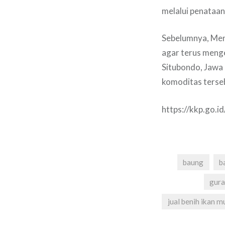
melalui penataan 
Sebelumnya, Men
agar terus menge
Situbondo, Jawa 
komoditas terseb
https://kkp.go.i
baung
b
gur
jual benih ikan m