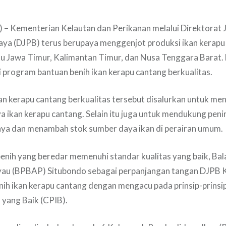
 – Kementerian Kelautan dan Perikanan melalui Direktorat 
ya (DJPB) terus berupaya menggenjot produksi ikan kerapu
itu Jawa Timur, Kalimantan Timur, dan Nusa Tenggara Barat.
i program bantuan benih ikan kerapu cantang berkualitas.
an kerapu cantang berkualitas tersebut disalurkan untuk me
a ikan kerapu cantang. Selain itu juga untuk mendukung pen
aya dan menambah stok sumber daya ikan di perairan umum.
nih yang beredar memenuhi standar kualitas yang baik, Bal
yau (BPBAP) Situbondo sebagai perpanjangan tangan DJPB 
ih ikan kerapu cantang dengan mengacu pada prinsip-prinsi
 yang Baik (CPIB).