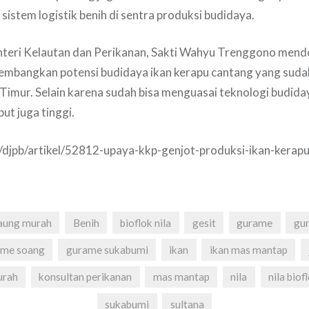
sistem logistik benih di sentra produksi budidaya.
teri Kelautan dan Perikanan, Sakti Wahyu Trenggono mend
mbangkan potensi budidaya ikan kerapu cantang yang sudah
Timur. Selain karena sudah bisa menguasai teknologi budidaya
ut juga tinggi.
d/djpb/artikel/52812-upaya-kkp-genjot-produksi-ikan-kerap
aung murah
Benih
bioflok nila
gesit
gurame
gu
ame soang
gurame sukabumi
ikan
ikan mas mantap
urah
konsultan perikanan
mas mantap
nila
nila biof
sukabumi
sultana