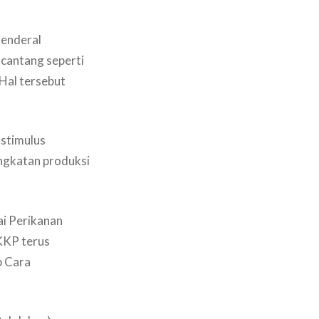
Jenderal
 cantang seperti
 Hal tersebut
nstimulus
ingkatan produksi
ai Perikanan
KKP terus
p Cara