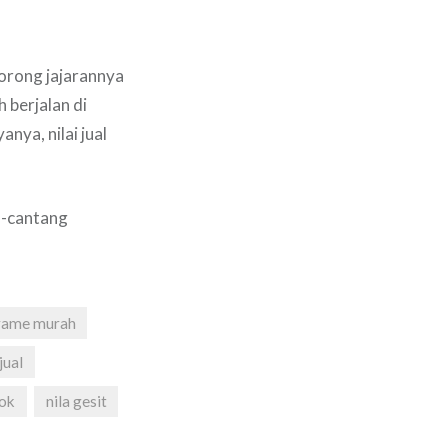
orong jajarannya
 berjalan di
nya, nilai jual
u-cantang
rame murah
jual
lok
nila gesit