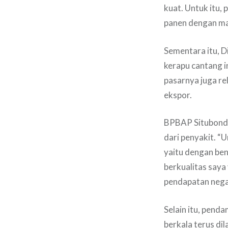
kuat. Untuk itu,
panen dengan ma
Sementara itu, D
kerapu cantang in
pasarnya juga re
ekspor.
BPBAP Situbondo
dari penyakit. “
yaitu dengan ben
berkualitas saya
pendapatan negar
Selain itu, pend
berkala terus di