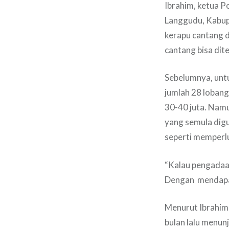
Ibrahim, ketua 
Langgudu, Kabup
kerapu cantang d
cantang bisa dit
Sebelumnya, unt
jumlah 28 lobang
30-40 juta. Nam
yang semula digu
seperti memperl
“Kalau pengadaan
Dengan mendapat 
Menurut Ibrahim,
bulan lalu menun