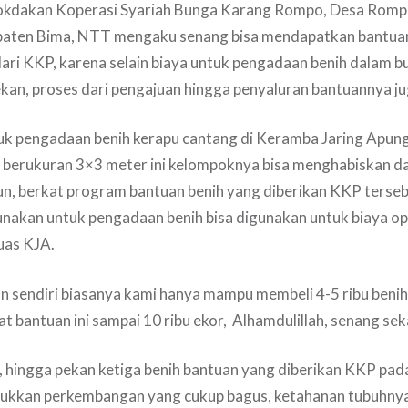
Pokdakan Koperasi Syariah Bunga Karang Rompo, Desa Rom
aten Bima, NTT mengaku senang bisa mendapatkan bantuan
ari KKP, karena selain biaya untuk pengadaan benih dalam b
ekan, proses dari pengajuan hingga penyaluran bantuannya ju
uk pengadaan benih kerapu cantang di Keramba Jaring Apun
 berukuran 3×3 meter ini kelompoknya bisa menghabiskan da
un, berkat program bantuan benih yang diberikan KKP terse
nakan untuk pengadaan benih bisa digunakan untuk biaya ope
uas KJA.
 sendiri biasanya kami hanya mampu membeli 4-5 ribu benih
bantuan ini sampai 10 ribu ekor, Alhamdulillah, senang sekal
 hingga pekan ketiga benih bantuan yang diberikan KKP pad
jukkan perkembangan yang cukup bagus, ketahanan tubuhnya 