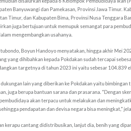
kemudian disalurkan kepada 6 Kelompok Pembudidaya Ikan (
upaten Banyuwangi dan Pamekasan, Provinsi Jawa Timur. Ka
ntan Timur, dan Kabupaten Bima, Provinsi Nusa Tenggara Ba
ulirkan juga bertujuan untuk memupuk semangat para pembud
 dalam mengembangkan usahanya.
tubondo, Boyun Handoyo menyatakan, hingga akhir Mei 202
ang yang dihibahkan kepada Pokdakan sudah tercapai sebes
angkan targetnya di tahun 2023 ini yaitu sebesar 104.839 e
n, dukungan lain yang diberikan ke Pokdakan yaitu bimbingan 
an, juga berupa bantuan sarana dan prasarana. “Dengan skem
 pembudidaya akan terpacu untuk melakukan dan meningkatk
sehingga pendapatan dan devisa negara bisa meningkat,” jel
n kerapu cantang didistribusikan, lanjut dia, benih yang dipa