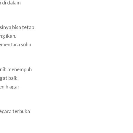
h di dalam
sinya bisa tetap
ng ikan.
sementara suhu
benih menempuh
gat baik
enih agar
secara terbuka