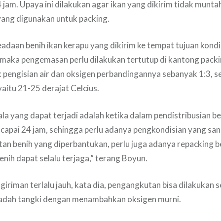
jam. Upaya ini dilakukan agar ikan yang dikirim tidak munta
yang digunakan untuk packing.
keadaan benih ikan kerapu yang dikirim ke tempat tujuan kondi
 maka pengemasan perlu dilakukan tertutup di kantong packi
 pengisian air dan oksigen perbandingannya sebanyak 1:3, 
aitu 21-25 derajat Celcius.
ala yang dapat terjadi adalah ketika dalam pendistribusian 
capai 24 jam, sehingga perlu adanya pengkondisian yang san
an benih yang diperbantukan, perlu juga adanya repacking b
benih dapat selalu terjaga,” terang Boyun.
ngiriman terlalu jauh, kata dia, pengangkutan bisa dilakukan 
dah tangki dengan menambahkan oksigen murni.