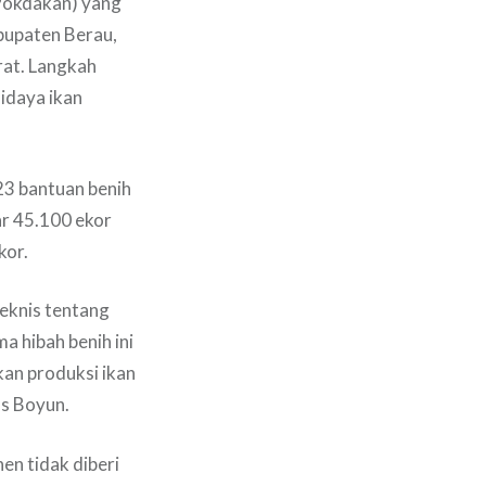
Pokdakan) yang
bupaten Berau,
rat. Langkah
idaya ikan
3 bantuan benih
ar 45.100 ekor
kor.
teknis tentang
a hibah benih ini
an produksi ikan
as Boyun.
nen tidak diberi