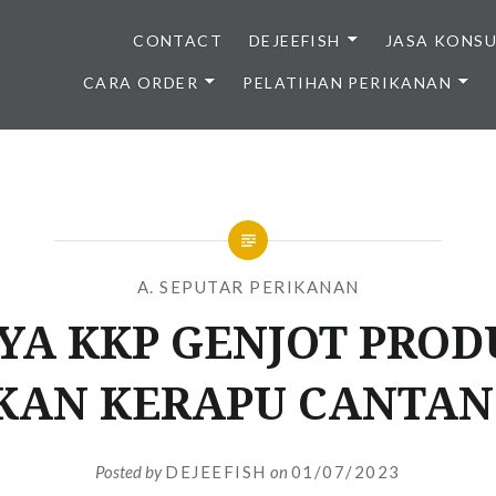
CONTACT
DEJEEFISH
JASA KONS
CARA ORDER
PELATIHAN PERIKANAN
BENIH IKAN BERKUALITAS I
A. SEPUTAR PERIKANAN
YA KKP GENJOT PROD
KAN KERAPU CANTA
Posted by
DEJEEFISH
on
01/07/2023