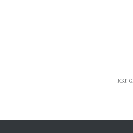
Navigasi
pos
KKP G