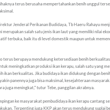
 pihaknya terus berusaha mempertahankan benih unggul terse
ksimal.
irektur Jenderal Perikanan Budidaya, Tb Haeru Rahayu menje
i merupakan salah satu jenis ikan laut yang memiliki nilai eko
latif terbuka, baik itu di level domestik maupun untuk meme
 terus berupaya mendukung ketersediaan benih berkualitas,
Untuk meningkatkan produksi ikan kerapu, salah satu yang me
ih ikan berkualitas. Jika budidaya ikan didukung dengan beni
 yakin panennya juga bisa maksimal, kesejahteraan masyaraka
a juga meningkat,” tutur Tebe, panggilan akrabnya.
ampingan ke masyarakat pembudidaya ikan kerapu cantang se
lakukan. Terpenting juga KKP akan terus mendukung suplai be