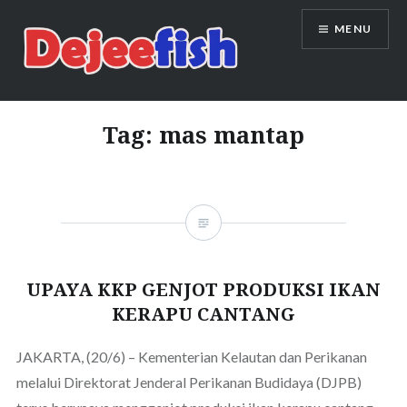
Skip
MENU
to
content
DEJEEFISH | PRODUSEN BENIH
IKAN BERKUALITAS INDONESIA
Tag:
mas mantap
UPAYA KKP GENJOT PRODUKSI IKAN
KERAPU CANTANG
JAKARTA, (20/6) – Kementerian Kelautan dan Perikanan
melalui Direktorat Jenderal Perikanan Budidaya (DJPB)