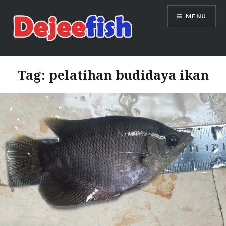
Skip
MENU
to
content
DEJEEFISH | PRODUSEN BENIH
IKAN BERKUALITAS INDONESIA
Tag:
pelatihan budidaya ikan