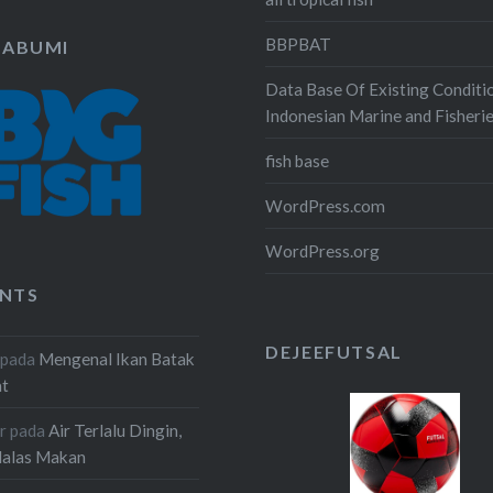
BBPBAT
KABUMI
Data Base Of Existing Conditi
Indonesian Marine and Fisheri
fish base
WordPress.com
WordPress.org
NTS
DEJEEFUTSAL
pada
Mengenal Ikan Batak
at
r
pada
Air Terlalu Dingin,
Malas Makan