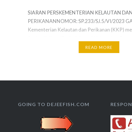
SIARAN PERSKEMENTERIAN KELAUTAN DA
PERIKANANNOMOR: SP.233/SJ.5/VI/2023 GAR
Kementerian Kelautan dan Perikanan (KKP) m
Sentra Kuliner (Senkul) Ikan di Kabupaten Garu
mengimplementasikan salah satu kegiatan Ger
READ MORE
Memasyarakatkan Makan Ikan (GEMARIKAN) y
untuk meningkatkan angka konsumsi ikan. Senkul
dibangun di Jalan Otista nomor 40, Pananjung
Tarogong Kaler, untuk memperkuat dan…
GOING TO DEJEEFISH.COM
RESPON 