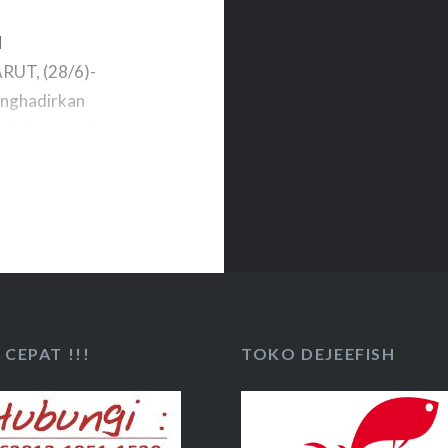
N
UT, (28/6)-
enghadirkan
t dalam rangka
akan
ang bertujuan
 Ikan ini
, Kecamatan
CEPAT !!!
TOKO DEJEEFISH