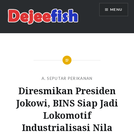
Skip
MENU
to
content
DEJEEFISH | PRODUSEN BENIH
IKAN BERKUALITAS INDONESIA
A. SEPUTAR PERIKANAN
Diresmikan Presiden
Jokowi, BINS Siap Jadi
Lokomotif
Industrialisasi Nila