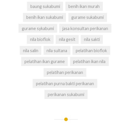
baung sukabumi
benih ikan murah
benih ikan sukabumi
gurame sukabumi
gurame sykabumi
jasa konsultan perikanan
nila bioflok
nila gesit
nila sakti
nila salin
nila sultana
pelatihan bioflok
pelatihan ikan gurame
pelatihan ikan nila
pelatihan perikanan
pelatihan purna bakti perikanan
perikanan sukabumi
Navigasi