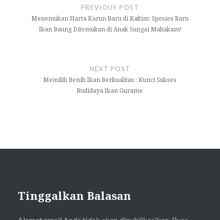
pos
PREVIOUS POST
Menemukan Harta Karun Baru di Kaltim: Spesies Baru
Ikan Baung Ditemukan di Anak Sungai Mahakam!
NEXT POST
Memilih Benih Ikan Berkualitas : Kunci Sukses
Budidaya Ikan Gurame
Tinggalkan Balasan
Alamat email Anda tidak akan dipublikasikan.
Ruas