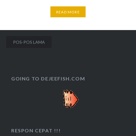
READ MORE
Navigasi
POS-POS LAMA
pos
GOING TO DEJEEFISH.COM
RESPON CEPAT !!!