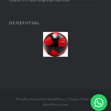
Zidane
pada
Jasa Pengiriman Ikan Koki
DEJEEFUTSAL
Proudly powered by WordPress
|
Theme: Dyad 2 by
WordPress.com
.