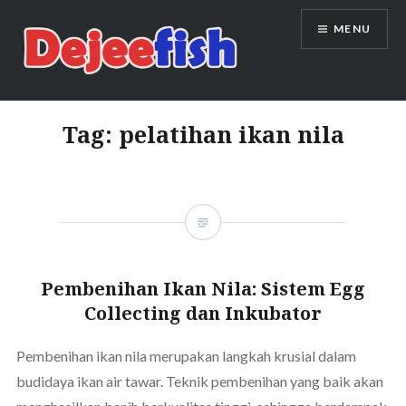
Skip
MENU
to
content
DEJEEFISH | PRODUSEN BENIH
IKAN BERKUALITAS INDONESIA
Tag:
pelatihan ikan nila
Pembenihan Ikan Nila: Sistem Egg
Collecting dan Inkubator
Pembenihan ikan nila merupakan langkah krusial dalam
budidaya ikan air tawar. Teknik pembenihan yang baik akan