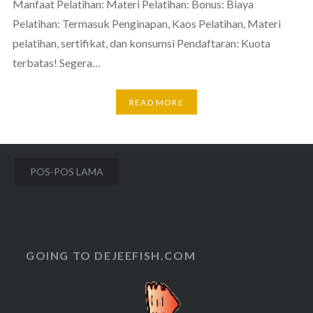
Manfaat Pelatihan: Materi Pelatihan: Bonus: Biaya
Pelatihan: Termasuk Penginapan, Kaos Pelatihan, Materi
pelatihan, sertifikat, dan konsumsi Pendaftaran: Kuota
terbatas! Segera…
READ MORE
Navigasi
POS-POS LAMA
pos
GOING TO DEJEEFISH.COM