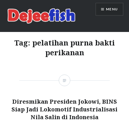
Skip
MENU
to
content
DEJEEFISH | PRODUSEN BENIH
IKAN BERKUALITAS INDONESIA
Tag:
pelatihan purna bakti
perikanan
Diresmikan Presiden Jokowi, BINS
Siap Jadi Lokomotif Industrialisasi
Nila Salin di Indonesia