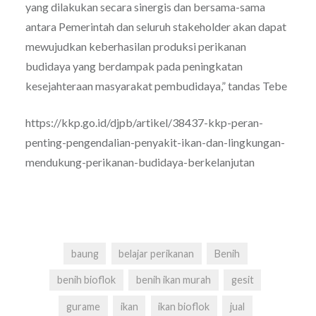
yang dilakukan secara sinergis dan bersama-sama
antara Pemerintah dan seluruh stakeholder akan dapat
mewujudkan keberhasilan produksi perikanan
budidaya yang berdampak pada peningkatan
kesejahteraan masyarakat pembudidaya,” tandas Tebe
https://kkp.go.id/djpb/artikel/38437-kkp-peran-
penting-pengendalian-penyakit-ikan-dan-lingkungan-
mendukung-perikanan-budidaya-berkelanjutan
baung
belajar perikanan
Benih
benih bioflok
benih ikan murah
gesit
gurame
ikan
ikan bioflok
jual