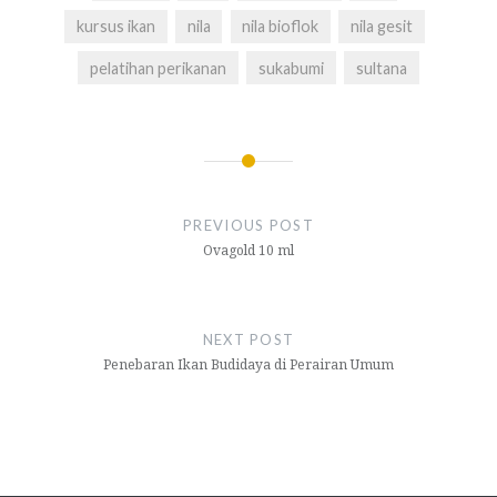
kursus ikan
nila
nila bioflok
nila gesit
pelatihan perikanan
sukabumi
sultana
Navigasi
pos
PREVIOUS POST
Ovagold 10 ml
NEXT POST
Penebaran Ikan Budidaya di Perairan Umum