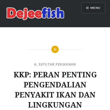
Skip
MENU
to
content
DEJEEFISH | PRODUSEN BENIH
IKAN BERKUALITAS INDONESIA
A. SEPUTAR PERIKANAN
KKP: PERAN PENTING
PENGENDALIAN
PENYAKIT IKAN DAN
LINGKUNGAN