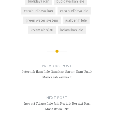
budidaya ikan
budidaya ikan lele
cara budidaya ikan
cara budidaya lele
green water system
jual benih lele
kolam air hijau
kolam ikan lele
Navigasi
pos
PREVIOUS POST
Peternak Ikan Lele Gunakan Garam Ikan Untuk
Mencegah Penyakit
NEXT POST
Inovasi Tulang Lele Jadi Keripik Bergizi Dari
Mahasiswa UNY