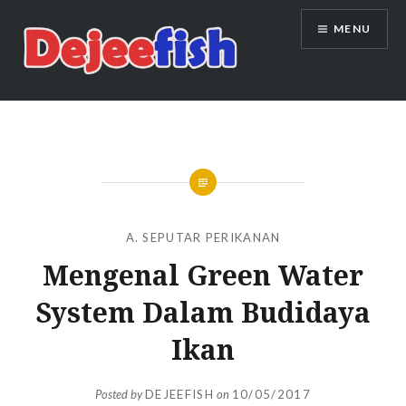
Skip
MENU
to
content
DEJEEFISH | PRODUSEN BENIH
IKAN BERKUALITAS INDONESIA
A. SEPUTAR PERIKANAN
Mengenal Green Water
System Dalam Budidaya
Ikan
Posted by
DEJEEFISH
on
10/05/2017