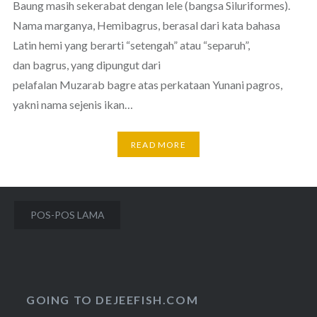
Baung masih sekerabat dengan lele (bangsa Siluriformes).
Nama marganya, Hemibagrus, berasal dari kata bahasa
Latin hemi yang berarti “setengah” atau “separuh”,
dan bagrus, yang dipungut dari
pelafalan Muzarab bagre atas perkataan Yunani pagros,
yakni nama sejenis ikan…
READ MORE
Navigasi
POS-POS LAMA
pos
GOING TO DEJEEFISH.COM