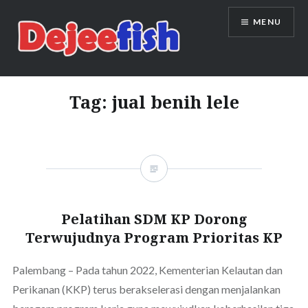
Skip
MENU
to
content
DEJEEFISH | PRODUSEN BENIH
IKAN BERKUALITAS INDONESIA
Tag:
jual benih lele
Pelatihan SDM KP Dorong
Terwujudnya Program Prioritas KP
Palembang – Pada tahun 2022, Kementerian Kelautan dan
Perikanan (KKP) terus berakselerasi dengan menjalankan