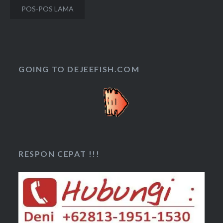
Navigasi
POS-POS LAMA
pos
GOING TO DEJEEFISH.COM
RESPON CEPAT !!!