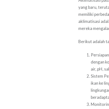
Aklimatisasi pad
yang baru, terut
memiliki perbedaa
aklimatisasi ada
mereka mengalam
Berikut adalah t
Persiapan
dengan ko
air, pH, s
Sistem Pe
ikan ke li
lingkunga
beradapta
Monitorin