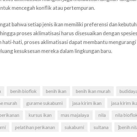
 untuk mencegah konflik atau pertempuran.
ingat bahwa setiap jenis ikan memiliki preferensi dan kebutu
hingga proses aklimatisasi harus disesuaikan dengan spesies 
 hati-hati, proses aklimatisasi dapat membantu mengurangi 
luang kesuksesan mereka dalam lingkungan baru.
h
benih bioflok
benih ikan
benih ikan murah
budidaya
e murah
gurame sukabumi
jasa kirim ikan
jasa kirim ik
 perikanan
kursus ikan
mas majalaya
nila
nila bioflo
umi
pelatihan perikanan
sukabumi
sultana
]benih ni