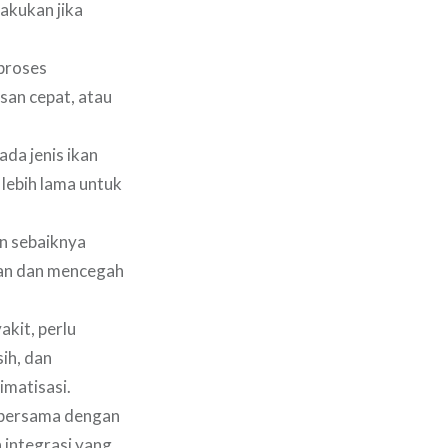
lakukan jika
proses
asan cepat, atau
da jenis ikan
lebih lama untuk
n sebaiknya
kan dan mencegah
kit, perlu
ih, dan
imatisasi.
n bersama dengan
 integrasi yang