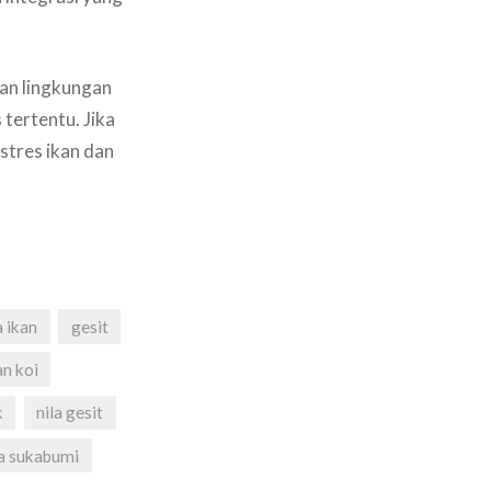
han lingkungan
tertentu. Jika
stres ikan dan
 ikan
gesit
an koi
k
nila gesit
la sukabumi