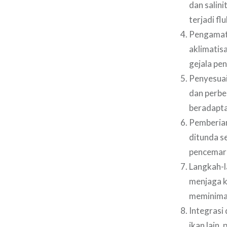
dan salini
terjadi fl
Pengamata
aklimatisa
gejala pen
Penyesuai
dan perbe
beradapta
Pemberian
ditunda s
pencemara
Langkah-l
menjaga k
meminimal
Integrasi
ikan lain,