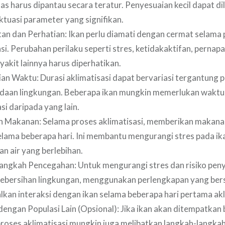
tas harus dipantau secara teratur. Penyesuaian kecil dapat di
uktuasi parameter yang signifikan.
n dan Perhatian: Ikan perlu diamati dengan cermat selama 
si. Perubahan perilaku seperti stres, ketidakaktifan, pernap
yakit lainnya harus diperhatikan.
an Waktu: Durasi aklimatisasi dapat bervariasi tergantung pa
daan lingkungan. Beberapa ikan mungkin memerlukan waktu 
si daripada yang lain.
 Makanan: Selama proses aklimatisasi, memberikan makana
elama beberapa hari. Ini membantu mengurangi stres pada i
n air yang berlebihan.
angkah Pencegahan: Untuk mengurangi stres dan risiko penya
ebersihan lingkungan, menggunakan perlengkapan yang bers
kan interaksi dengan ikan selama beberapa hari pertama akl
 dengan Populasi Lain (Opsional): Jika ikan akan ditempatka
 proses aklimatisasi mungkin juga melibatkan langkah-langkah