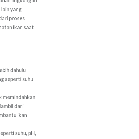
bahan lingkungan
 lain yang
dari proses
hatan ikan saat
ebih dahulu
g seperti suhu
uk memindahkan
iambil dari
embantu ikan
eperti suhu, pH,