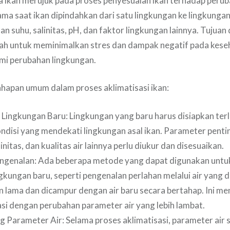
a ikan merujuk pada proses penyesuaian ikan terhadap peru
ama saat ikan dipindahkan dari satu lingkungan ke lingkungan
n suhu, salinitas, pH, dan faktor lingkungan lainnya. Tujuan 
lah untuk meminimalkan stres dan dampak negatif pada kese
i perubahan lingkungan.
ahapan umum dalam proses aklimatisasi ikan:
 Lingkungan Baru: Lingkungan yang baru harus disiapkan terl
ndisi yang mendekati lingkungan asal ikan. Parameter pentin
alinitas, dan kualitas air lainnya perlu diukur dan disesuaikan.
ngenalan: Ada beberapa metode yang dapat digunakan unt
ngkungan baru, seperti pengenalan perlahan melalui air yang d
n lama dan dicampur dengan air baru secara bertahap. Ini m
si dengan perubahan parameter air yang lebih lambat.
g Parameter Air: Selama proses aklimatisasi, parameter air s