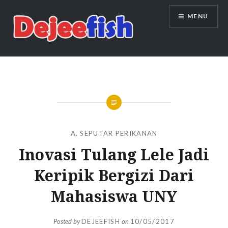
Skip
MENU
to
content
DEJEEFISH | PRODUSEN BENIH
IKAN BERKUALITAS INDONESIA
A. SEPUTAR PERIKANAN
Inovasi Tulang Lele Jadi
Keripik Bergizi Dari
Mahasiswa UNY
Posted by
DEJEEFISH
on
10/05/2017