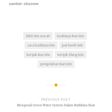
sumber: okezone
bibit lele murah
budidaya ikan lele
cara budidaya lele
jual benih lele
keripik ikan lele
keripik tilang lele
pengolahan ikan lele
Navigasi
pos
PREVIOUS POST
Mengenal Green Water System Dalam Budidaya Ikan