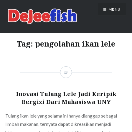
Skip
MENU
to
content
DEJEEFISH | PRODUSEN BENIH
IKAN BERKUALITAS INDONESIA
Tag:
pengolahan ikan lele
Inovasi Tulang Lele Jadi Keripik
Bergizi Dari Mahasiswa UNY
Tulang ikan lele yang selama ini hanya dianggap sebagai
limbah makanan, ternyata dapat dikreasikan menjadi