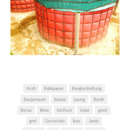
Aceh
Balikpapan
Bangka Belitung
Banjarmasin
Batam
baung
Benih
Berau
Bima
bioflock
bulat
gesit
gmt
Gorontalo
ikan
Jambi