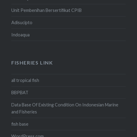
Unit Pembenihan Bersertifikat CPIB
Adisucipto
Indoaqua
FISHERIES LINK
all tropical fish
BBPBAT
Data Base Of Existing Condition On Indonesian Marine
and Fisheries
fish base
WordPress.com