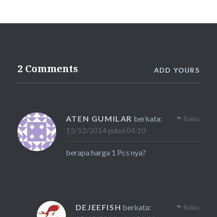
2 Comments
ADD YOURS
ATEN GUMILAR
berkata:
Balas
13/12/2014 pukul 04:10
berapa harga 1 Pcs nya?
DEJEEFISH
berkata:
Balas