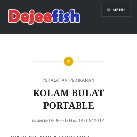
Skip
MENU
to
content
DEJEEFISH | PRODUSEN BENIH
IKAN BERKUALITAS INDONESIA
PERALATAN PERIKANAN
KOLAM BULAT
PORTABLE
Posted by
DEJEEFISH
on
14/05/2014