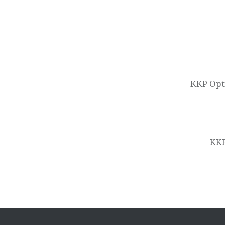
Navigasi
pos
KKP Opt
KK