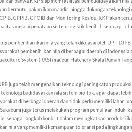
ikan bahwa KKP siap memfasilitasi pembudidaya ikan nila 
ikan bermutu, pakan ikan mandiri hingga dukungan teknologi
B, CPIB, CPPIB, CPOIB dan Monitoring Residu. KKP akan ter
ualitas melalui penataan sistem logistik benih di sentra prod
logi pembenihan ikan nila yang telah dikuasai oleh UPT DJPB
syarakat pembenih ikan nila di berbagai daerah di Indonesia 
quaculture System (RAS) maupun Hatchery Skala Rumah Tang
DJPB juga telah mengenalkan teknologi peningkatan produksi 
teknologi budidaya ikan nila sistem bioflok, agar dapat lebih
yarakat di berbagai daerah dan tidak perlu memiliki lahan l
ukabumi juga terus melakukan program pemuliaan induk ikan
al ini sebagai langkah konkrit dalam meningkatkan produksi ika
ikan nila yang memiliki kemampuan toleransi pada lingkunga