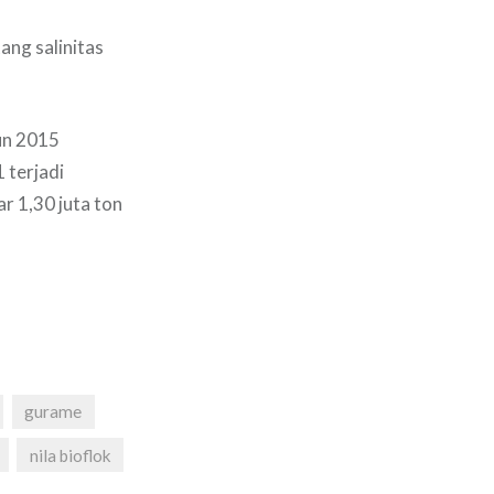
ng salinitas
hun 2015
 terjadi
r 1,30 juta ton
gurame
nila bioflok