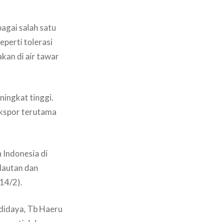
agai salah satu
eperti tolerasi
kan di air tawar
ningkat tinggi.
ekspor terutama
 Indonesia di
elautan dan
14/2).
udidaya, Tb Haeru