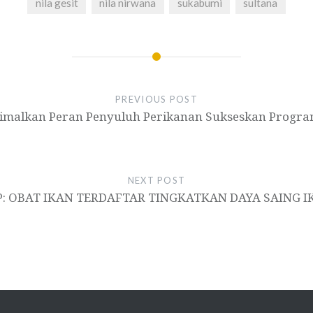
nila gesit
nila nirwana
sukabumi
sultana
PREVIOUS POST
imalkan Peran Penyuluh Perikanan Sukseskan Progra
NEXT POST
P: OBAT IKAN TERDAFTAR TINGKATKAN DAYA SAING I