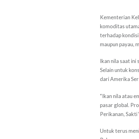
Kementerian Kela
komoditas utama 
terhadap kondisi
maupun payau, me
Ikan nila saat i
Selain untuk kon
dari Amerika Seri
“Ikan nila atau 
pasar global. Pr
Perikanan, Sakt
Untuk terus meni