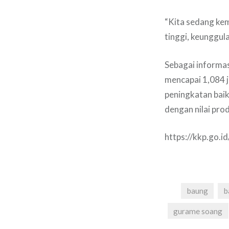
“Kita sedang kem
tinggi, keunggula
Sebagai informasi
mencapai 1,084 j
peningkatan baik
dengan nilai pro
https://kkp.go.i
baung
b
gurame soang