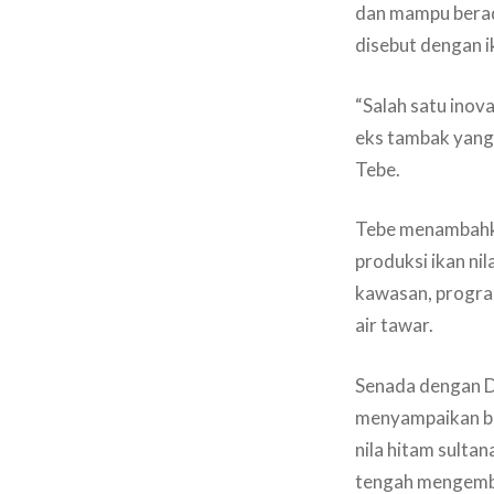
dan mampu berada
disebut dengan ik
“Salah satu inov
eks tambak yang s
Tebe.
Tebe menambahka
produksi ikan ni
kawasan, program
air tawar.
Senada dengan D
menyampaikan be
nila hitam sulta
tengah mengemba