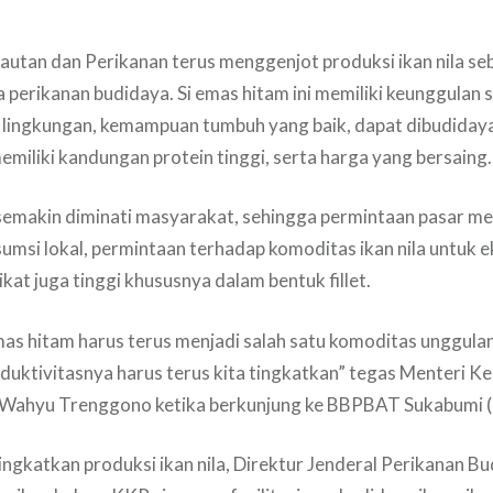
utan dan Perikanan terus menggenjot produksi ikan nila seb
perikanan budidaya. Si emas hitam ini memiliki keunggulan s
 lingkungan, kemampuan tumbuh yang baik, dapat dibudidaya
miliki kandungan protein tinggi, serta harga yang bersaing.
ni semakin diminati masyarakat, sehingga permintaan pasar me
sumsi lokal, permintaan terhadap komoditas ikan nila untuk 
kat juga tinggi khususnya dalam bentuk fillet.
emas hitam harus terus menjadi salah satu komoditas unggulan
oduktivitasnya harus terus kita tingkatkan” tegas Menteri K
i Wahyu Trenggono ketika berkunjung ke BBPBAT Sukabumi (
ngkatkan produksi ikan nila, Direktur Jenderal Perikanan B