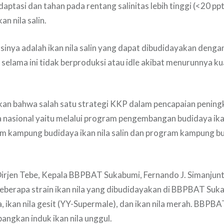
ptasi dan tahan pada rentang salinitas lebih tinggi (<20 ppt
an nila salin.
asinya adalah ikan nila salin yang dapat dibudidayakan den
elama ini tidak berproduksi atau idle akibat menurunnya kual
n bahwa salah satu strategi KKP dalam pencapaian pening
la nasional yaitu melalui program pengembangan budidaya ikan
 kampung budidaya ikan nila salin dan program kampung bud
irjen Tebe, Kepala BBPBAT Sukabumi, Fernando J. Simanjunt
berapa strain ikan nila yang dibudidayakan di BBPBAT Suka
na, ikan nila gesit (YY-Supermale), dan ikan nila merah. BBPB
ngkan induk ikan nila unggul.