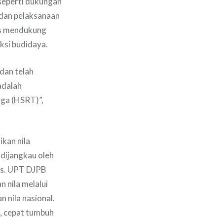
seperti dukungan
 dan pelaksanaan
us mendukung
uksi budidaya.
 dan telah
adalah
ga (HSRT)”,
ikan nila
 dijangkau oleh
uas. UPT DJPB
 nila melalui
n nila nasional.
n, cepat tumbuh