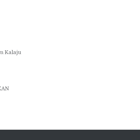
m Kalaju
KAN