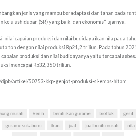
bangkan jenis yang mampu beradaptasi dan tahan pada renta
n kelulushidupan (SR) yang baik, dan ekonomis”, ujarnya.
, nilai capaian produksi dan nilai budidaya ikan nila pada ta
uta ton dengan nilai produksi Rp21,2 triliun. Pada tahun 2021
 capaian produksi dan nilai budidayanya yaitu tercapai sebesa
duksi mencapai Rp32,350 triliun.
d/djpb/artikel/50753-kkp-genjot-produksi-si-emas-hitam
aung murah
Benih
benih ikan gurame
bioflok
gesit
gurame sukabumi
ikan
jual
jual benih murah
nila