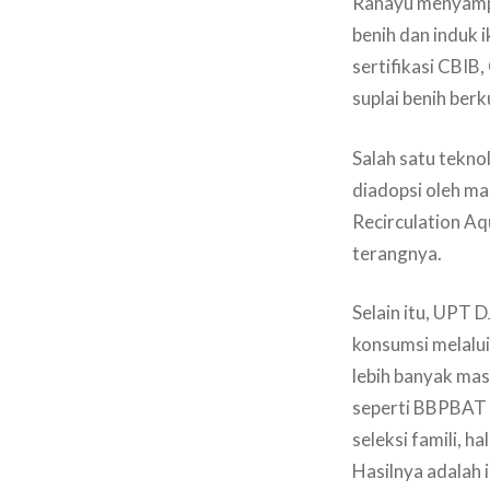
Rahayu menyampa
benih dan induk 
sertifikasi CBI
suplai benih berk
Salah satu tekno
diadopsi oleh ma
Recirculation A
terangnya.
Selain itu, UPT 
konsumsi melalui 
lebih banyak mas
seperti BBPBAT S
seleksi famili, h
Hasilnya adalah 