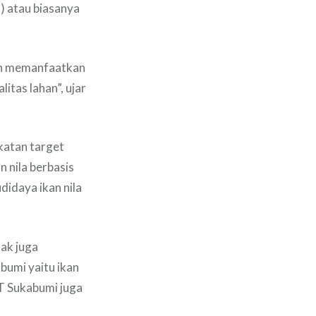
) atau biasanya
gan memanfaatkan
itas lahan”, ujar
katan target
 nila berbasis
idaya ikan nila
ak juga
bumi yaitu ikan
AT Sukabumi juga