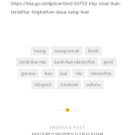
https://kkp.go.id/djpb/artikel/50752-kkp-obat-ikan-
terdaftar-tingkatkan-daya-saing-ikan
baung
baung murah
Benih
benih ikan nila
benih ikan nila bioflok
gesit
gurame
ikan
jual
nila
nila bioflok
nila gesit
sukabumi
sultana
Navigasi
pos
PREVIOUS POST
KKP GENJOT PRODUKSI SI EMAS HITAM