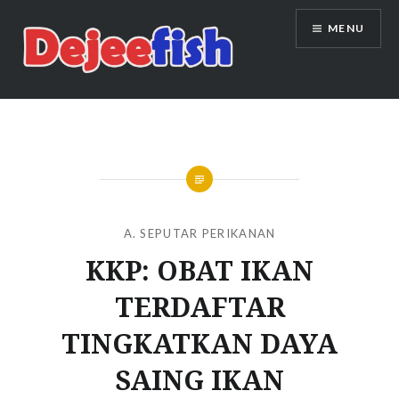
Skip
MENU
to
content
DEJEEFISH | PRODUSEN BENIH
IKAN BERKUALITAS INDONESIA
A. SEPUTAR PERIKANAN
KKP: OBAT IKAN
TERDAFTAR
TINGKATKAN DAYA
SAING IKAN