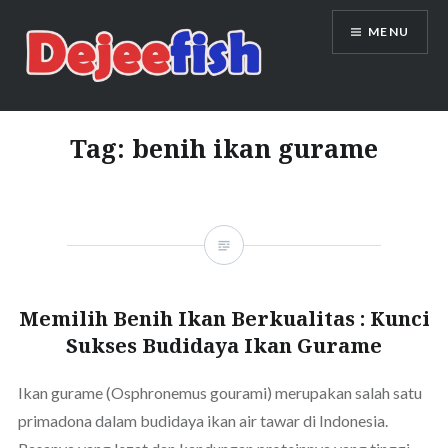
Skip
MENU
to
content
DEJEEFISH | PRODUSEN BENIH
IKAN BERKUALITAS INDONESIA
Tag:
benih ikan gurame
Memilih Benih Ikan Berkualitas : Kunci
Sukses Budidaya Ikan Gurame
Ikan gurame (Osphronemus gourami) merupakan salah satu
primadona dalam budidaya ikan air tawar di Indonesia.