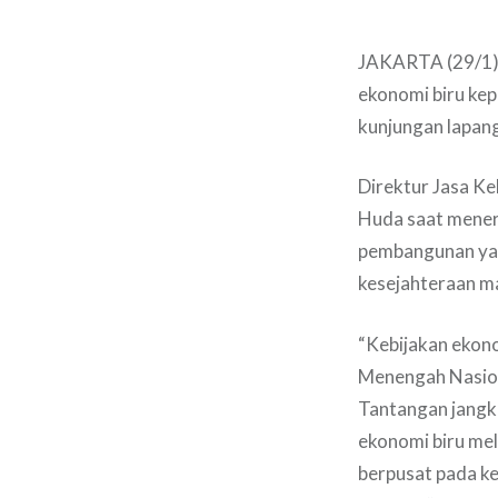
JAKARTA (29/1) 
ekonomi biru ke
kunjungan lapang
Direktur Jasa Ke
Huda saat mener
pembangunan yan
kesejahteraan m
“Kebijakan ekon
Menengah Nasion
Tantangan jangka
ekonomi biru mel
berpusat pada ke