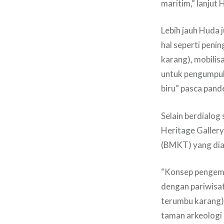
maritim,” lanjut 
Lebih jauh Huda 
hal seperti peni
karang), mobilis
untuk pengumpul
biru” pasca pan
Selain berdialog
Heritage Galler
(BMKT) yang dian
“Konsep pengemb
dengan pariwisat
terumbu karang) 
taman arkeologi 