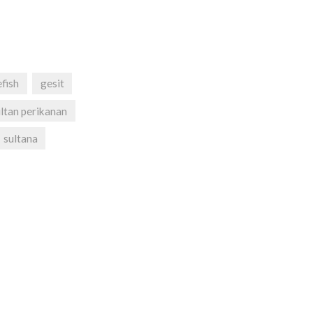
efish
gesit
ltan perikanan
sultana