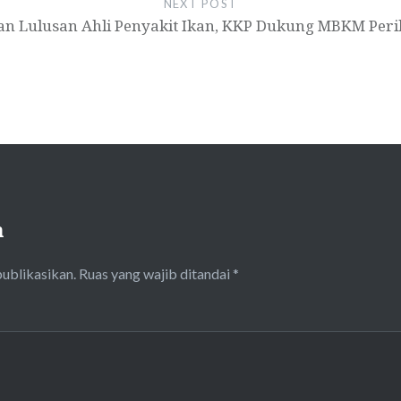
NEXT POST
an Lulusan Ahli Penyakit Ikan, KKP Dukung MBKM Per
n
publikasikan.
Ruas yang wajib ditandai
*