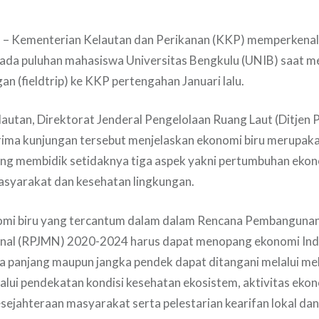
– Kementerian Kelautan dan Perikanan (KKP) memperkena
pada puluhan mahasiswa Universitas Bengkulu (UNIB) saat m
an (fieldtrip) ke KKP pertengahan Januari lalu.
lautan, Direktorat Jenderal Pengelolaan Ruang Laut (Ditjen 
ima kunjungan tersebut menjelaskan ekonomi biru merupaka
g membidik setidaknya tiga aspek yakni pertumbuhan ekon
asyarakat dan kesehatan lingkungan.
omi biru yang tercantum dalam dalam Rencana Pembanguna
al (RPJMN) 2020-2024 harus dapat menopang ekonomi Ind
 panjang maupun jangka pendek dapat ditangani melalui mela
alui pendekatan kondisi kesehatan ekosistem, aktivitas eko
sejahteraan masyarakat serta pelestarian kearifan lokal da