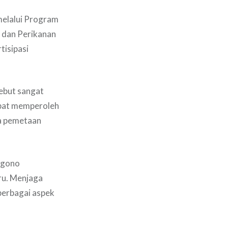
melalui Program
 dan Perikanan
tisipasi
ebut sangat
apat memperoleh
ta pemetaan
ggono
ru. Menjaga
berbagai aspek