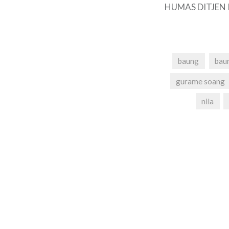
HUMAS DITJEN
baung
bau
gurame soang
nila
Navigasi
pos