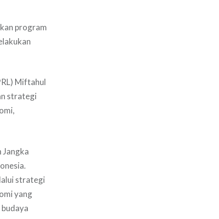
lkan program
elakukan
PRL) Miftahul
n strategi
omi,
n Jangka
onesia.
lui strategi
nomi yang
n budaya