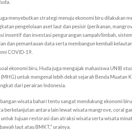
Huda.
juga menyebutkan strategi menuju ekonomi biru dilakukan me
ngkatan pengelolaan aset laut dan pesisir (perikanan, mangro
asi insentif dan investasi pengurangan sampah/limbah, sistem
an dan pemantauan data serta membangun kembali kelautan 
demi COVID-19.
 soal ekonomi biru, Huda juga mengajak mahasiswa UNIB studi
y (MHG) untuk mengenal lebih dekat sejarah Benda Muatan 
gkat dari perairan Indonesia.
angan wisata bahari tentu sangat mendukung ekonomi biru 
a berkelanjutan antara lain lewat wisata mangrove, coral g
untuk tujuan restorasi dan atraksi wisata serta wisata minat
bawah laut atau BMKT,” urainya.