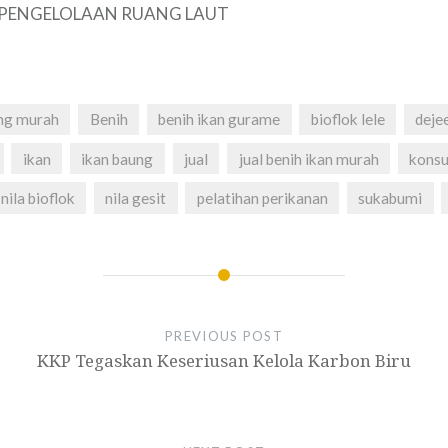
 PENGELOLAAN RUANG LAUT
ng murah
Benih
benih ikan gurame
bioflok lele
deje
ikan
ikan baung
jual
jual benih ikan murah
konsu
nila bioflok
nila gesit
pelatihan perikanan
sukabumi
PREVIOUS POST
KKP Tegaskan Keseriusan Kelola Karbon Biru