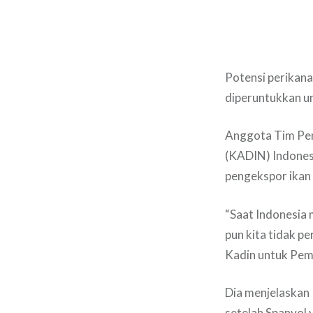
Potensi perikana
diperuntukkan un
Anggota Tim Pen
(KADIN) Indonesi
pengekspor ikan h
“Saat Indonesia m
pun kita tidak p
Kadin untuk Peme
Dia menjelaskan 
setelah Spanyol 