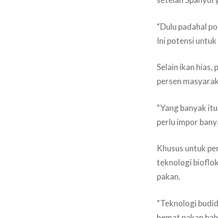
“Dulu padahal pos
Ini potensi untuk
Selain ikan hias,
persen masyaraka
“Yang banyak itu 
perlu impor bany
Khusus untuk per
teknologi bioflok
pakan.
“Teknologi budida
hemat pakan bahk