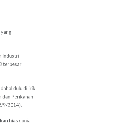
n yang
 Industri
3 terbesar
ahal dulu dilirik
n dan Perikanan
2/9/2014).
ikan hias
dunia