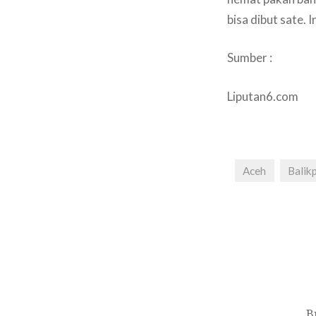
bisa dibut sate. 
Sumber :
Liputan6.com
Aceh
Balik
Navigasi
pos
B