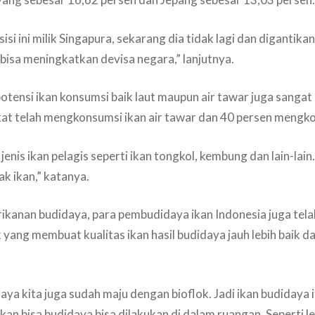
isi ini milik Singapura, sekarang dia tidak lagi dan digantika
 bisa meningkatkan devisa negara,” lanjutnya.
 potensi ikan konsumsi baik laut maupun air tawar juga sangat 
t telah mengkonsumsi ikan air tawar dan 40 persen mengkon
jenis ikan pelagis seperti ikan tongkol, kembung dan lain-lain.
ak ikan,” katanya.
ikanan budidaya, para pembudidaya ikan Indonesia juga tel
 yang membuat kualitas ikan hasil budidaya jauh lebih baik d
ya kita juga sudah maju dengan bioflok. Jadi ikan budidaya it
an bisa budidaya bisa dilakukan di dalam ruangan. Seperti l