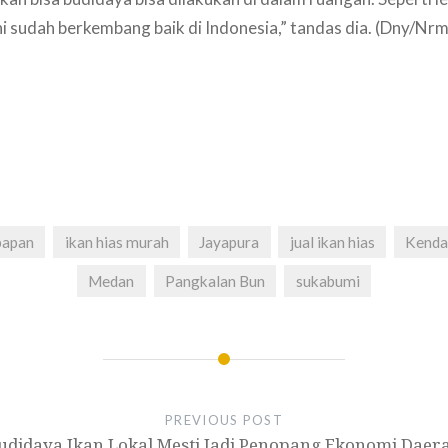
Ini sudah berkembang baik di Indonesia,” tandas dia. (Dny/Nrm
papan
ikan hias murah
Jayapura
jual ikan hias
Kenda
Medan
Pangkalan Bun
sukabumi
PREVIOUS POST
udidaya Ikan Lokal Mesti Jadi Penopang Ekonomi Daer