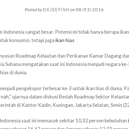
Posted by
DEJEEFISH
on
08/03/2016
n Indonesia sangat besar. Potensi ini tidak hanya berupa ika
tuk konsumsi, tetapi juga
ikan hias
yusun Roadmap Kelautan dan Perikanan Kamar Dagang dan
a Suhana mengatakan saat ini Indonesia menjadi negara ke-
ias di dunia.
enjadi pengekspor terbesar ke-3 untuk ikan hias di dunia. Pad
ernah,” ujarnya dalam diskusi Bedah Roadmap Sektor Kelauta
rintah di Kantor Kadin, Kuningan, Jakarta Selatan, Senin (2
Indonesia saat ini memasok sekitar 10,32 persen kebutuhan
yang sebesar 16,62 persen dan Jepang sebesar 13,03 persen.