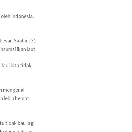
n oleh Indonesia.
besar. Saat inj 31
sumsi ikan laut.
 Jadi kita tidak
ah mengenal
an lebih hemat
u tidak bau lagi,
ele yang bahkan