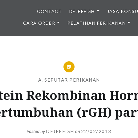
CONTACT
DEJEEFISH
JASA KONS
CARA ORDER
PELATIHAN PERIKANAN
BENIH IKAN BERKUALITAS I
A. SEPUTAR PERIKANAN
tein Rekombinan Ho
ertumbuhan (rGH) part
Posted by
DEJEEFISH
on
22/02/2013