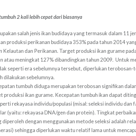
tumbuh 2 kali lebih cepat dari biasanya
pakan salah jenis ikan budidaya yang termasuk dalam 11 je
tan produksi perikanan budidaya 353% pada tahun 2014 yan
n Kelautan dan Perikanan. Target produksi ikan gurame pad
on atau meningkat 127% dibandingkan tahun 2009. Untuk me
dak seperti era sebelumnya tersebut, diperlukan terobosan
h dilakukan sebelumnya.
epatan tumbuh diduga merupakan terobosan signifikan da
t produksi ikan gurame. Kecepatan tumbuh ikan dapat ditin
perti rekayasa individu/populasi (misal: seleksi individu dan f
ar (yaitu: rekayasa DNA/gen dan protein). Tingkat perbaik
 diperoleh dengan menggunakan metode seleksi adalah relat
erasi) sehingga diperlukan waktu relatif lama untuk mencapa