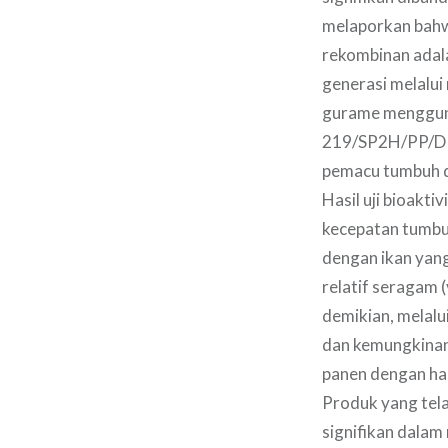
melaporkan bahw
rekombinan adala
generasi melalu
gurame mengguna
219/SP2H/PP/DP2M
pemacu tumbuh dar
Hasil uji bioakt
kecepatan tumbuh
dengan ikan yang 
relatif seragam 
demikian, melalu
dan kemungkinan 
panen dengan har
Produk yang tela
signifikan dala