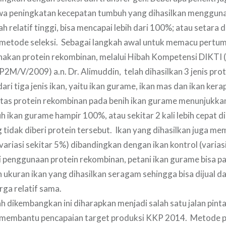
a peningkatan kecepatan tumbuh yang dihasilkan mengguna
h relatif tinggi, bisa mencapai lebih dari 100%; atau setara
i metode seleksi. Sebagai langkah awal untuk memacu pertu
kan protein rekombinan, melalui Hibah Kompetensi DIKTI (
/V/2009) a.n. Dr. Alimuddin, telah dihasilkan 3 jenis pro
i tiga jenis ikan, yaitu ikan gurame, ikan mas dan ikan kera
ivitas protein rekombinan pada benih ikan gurame menunjukk
 ikan gurame hampir 100%, atau sekitar 2 kali lebih cepat 
tidak diberi protein tersebut. Ikan yang dihasilkan juga mem
(variasi sekitar 5%) dibandingkan dengan ikan kontrol (varia
i penggunaan protein rekombinan, petani ikan gurame bisa pa
ukuran ikan yang dihasilkan seragam sehingga bisa dijual d
ga relatif sama.
h dikembangkan ini diharapkan menjadi salah satu jalan pint
m membantu pencapaian target produksi KKP 2014. Metode 