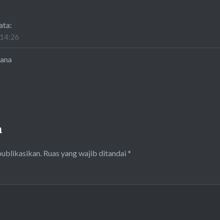
ata:
 14:26
mana
n
publikasikan.
Ruas yang wajib ditandai
*