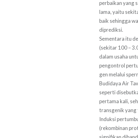
perbaikan yang s
lama, yaitu sekit
baik sehingga wa
diprediksi.
Sementara itu d
(sekitar 100 – 3.
dalam usaha untu
pengontrol pert
gen melalui sper
Budidaya Air Ta
seperti disebut
pertama kali, se
transgenik yang
Induksi pertumb
(rekombinan prot
signifikan diband