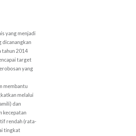
nis yang menjadi
g dicanangkan
a tahun 2014
ncapai target
-terobosan yang
lam membantu
gkatkan melalui
amili) dan
an kecepatan
if rendah (rata-
i tingkat