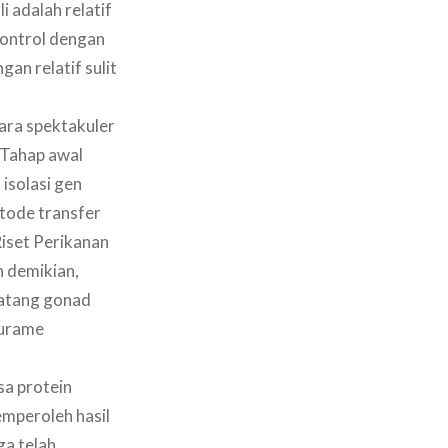
 adalah relatif
ikontrol dengan
an relatif sulit
ara spektakuler
. Tahap awal
isolasi gen
tode transfer
Riset Perikanan
 demikian,
matang gonad
gurame
sa protein
emperoleh hasil
ga telah