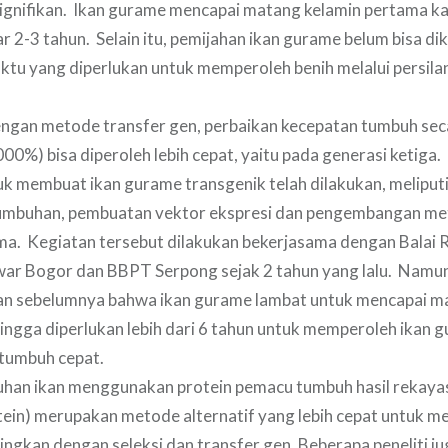
ignifikan. Ikan gurame mencapai matang kelamin pertama kali
ar 2-3 tahun. Selain itu, pemijahan ikan gurame belum bisa d
ktu yang diperlukan untuk memperoleh benih melalui persilang
engan metode transfer gen, perbaikan kecepatan tumbuh sec
000%) bisa diperoleh lebih cepat, yaitu pada generasi ketiga
k membuat ikan gurame transgenik telah dilakukan, meliputi 
umbuhan, pembuatan vektor ekspresi dan pengembangan me
ma. Kegiatan tersebut dilakukan bekerjasama dengan Balai 
war Bogor dan BBPT Serpong sejak 2 tahun yang lalu. Namun
kan sebelumnya bahwa ikan gurame lambat untuk mencapai 
hingga diperlukan lebih dari 6 tahun untuk memperoleh ikan 
 tumbuh cepat.
uhan ikan menggunakan protein pemacu tumbuh hasil rekaya
ein) merupakan metode alternatif yang lebih cepat untuk m
ingkan dengan seleksi dan transfer gen. Beberapa peneliti ju