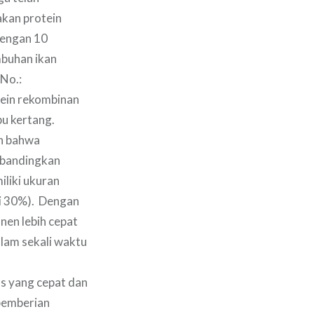
kan protein
 dengan 10
mbuhan ikan
No.:
tein rekombinan
pu kertang.
an bahwa
dibandingkan
iliki ukuran
si 30%). Dengan
nen lebih cepat
alam sekali waktu
as yang cepat dan
pemberian