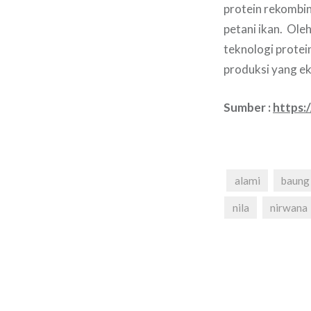
protein rekombin
petani ikan. Oleh
teknologi protei
produksi yang e
Sumber :
https:/
alami
baung
nila
nirwana
Navigasi