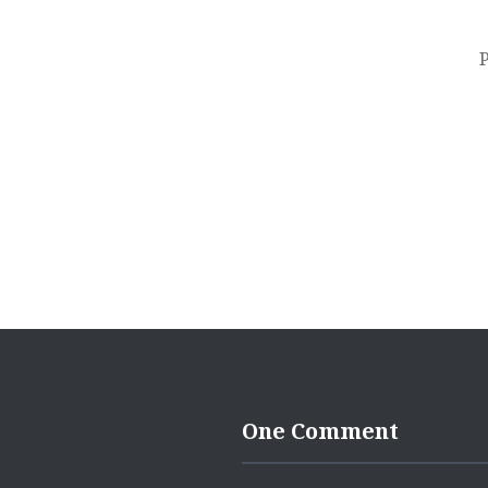
pos
One Comment