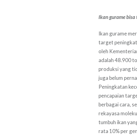
Ikan gurame bisa 
Ikan gurame meru
target peningka
oleh Kementeria
adalah 48.900 t
produksi yang ti
juga belum perna
Peningkatan kec
pencapaian targe
berbagai cara, se
rekayasa molekul
tumbuh ikan yang
rata 10% per gen