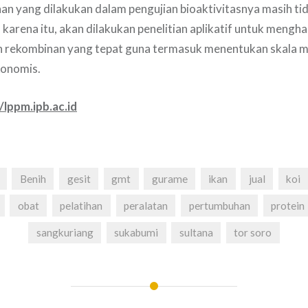
an yang dilakukan dalam pengujian bioaktivitasnya masih tid
 karena itu, akan dilakukan penelitian aplikatif untuk mengha
n rekombinan yang tepat guna termasuk menentukan skala m
konomis.
/lppm.ipb.ac.id
Benih
gesit
gmt
gurame
ikan
jual
koi
obat
pelatihan
peralatan
pertumbuhan
protein
sangkuriang
sukabumi
sultana
tor soro